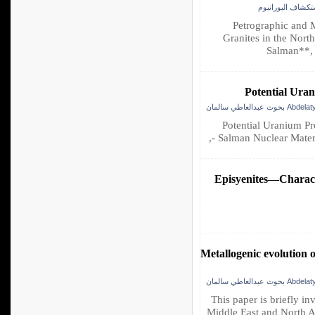
Petrographic and M
Granites in the Nort
Salman**,
Potential Ura
Abdelaty Salm
Potential Uranium P
Salman Nuclear Materia
Episyenites—Characte
Metallogenic evolution 
Abdelaty Salm
This paper is briefly in
Middle East and North A