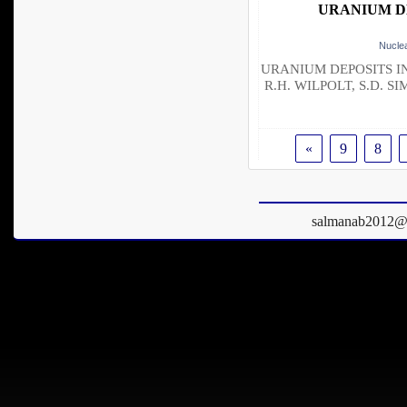
URANIUM D
URANIUM DEPOSITS I
R.H. WILPOLT, S.D. SIM
»
9
8
salmanab2012@