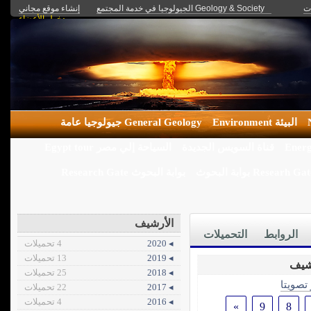
ات
Geology & Society الجيولوجيا في خدمة المجتمع
إنشاء موقع مجاني
دخول الأعضاء
البيئة Environment
General Geology جيولوجيا عامة
قناة السويس الجديدة
السياحة إلي مصر Egypt tour
Researh Gate ابة البحوث
بوابة البحوث Research Gate
الأرشيف
الروابط
التحميلات
4 تحميلات
◂ 2020
13 تحميلات
◂ 2019
25 تحميلات
◂ 2018
 تصويتا
22 تحميلات
◂ 2017
4 تحميلات
◂ 2016
»
9
8