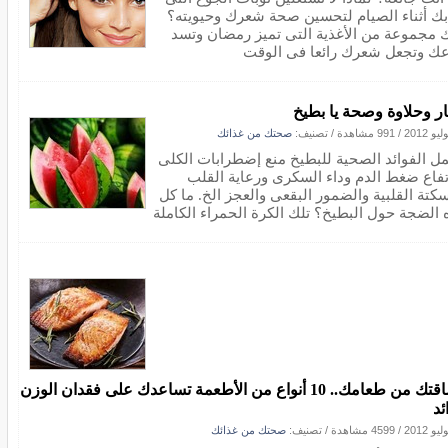
ابك أثناء الصيام لتحسين صحة شعرك وحيويته؟
ك مجموعة من الأغذية التى تميز رمضان وتسد
ك وتجعل شعرك رائعا فى الوقت
ر وحلاوة وصحة يا بطيخ
/
991 مشاهدة
/ تصنيف:
صحتك من غذائك
ل الفوائد الصحية للبطيخ منع إضطرابات الكلى
تفاع ضغط الدم وداء السكرى ورعاية القلب
سكتة القلبية والضمور البقعى والعجز الخ. ما كل
 الضجة حول البطيخ؟ تلك الكرة الحمراء الكاملة
رشاقتك من طعامك.. 10 أنواع من الأطعمة تساعدك على فقدان الوزن
ئد
/
4599 مشاهدة
/ تصنيف:
صحتك من غذائك