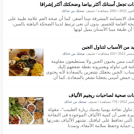
ات تجعل أسنانك أكثر بياضا وضحكتك أكثر إشراقا
/
1061 مشاهدة
/ تصنيف:
صحتك من غذائك
حك الابتسامة المشرقة سنا أصغر، كما أن صحة الفم علامة طيبة على
حة العامة للجسم. بدون أن نعى ترتبط لدينا الضحكة الباهتة بالسن،
أن طبقة مينا الأسنان يميل لونها
د من الأسباب لتناول الجبن
/
623 مشاهدة
/ تصنيف:
صحتك من غذائك
 كنت ممن يحبون الجبن ولا يستطيعون مقاومة
غبة فى تناوله ويعتبرونه نقطة ضعفهم إليك
سباب: الجبن يجعلك تشعرين بالسعادة لأنه يحتوى
 حمض أمينى يجعلنا نشعر بالسعادة، كما أن
ات صحية لصاحبات ريجيم الألياف
/
776 مشاهدة
/ تصنيف:
صحتك من غذائك
 تناول تفاحة يوميا يجنبك زيارة الطبيب"، مقولة
رة تعنى أن كمية الألياف الموجودة فى التفاحة
التى تحافظ على لياقتك. تشتهر الألياف بقدرتها
 حماية وحفظ سلامة الأمعاء، وتمدنا