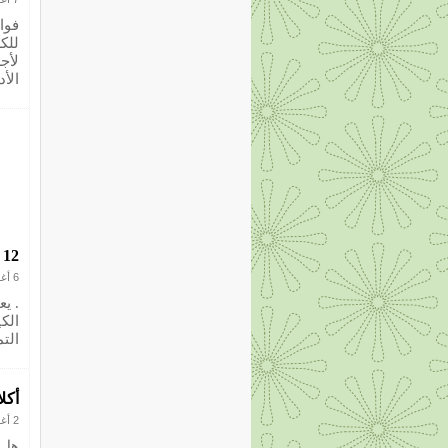
فوا
للك
لأج
الأد
12 طريقة لتنشيط التمثيل الغذائى والحصول على جسم رشيق
6 أغسطس 2012
. ي
الك
التم
أكل
2 أغسطس 2012
هل 