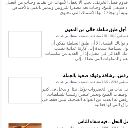
قدوم فصل الخريف، يجب ألا تغفل الأمهات عن تقديم وجبات من أفضل
ء طبيعى للمخ، وجبات تعد مصدرا للبروتين وتتميز بالغنى بالأحماض
وميجا3 ؛ إنها الأسماك التى تحتوى
أجل طبق سلطة خالى من الدهون
/
745 مشاهدة
/ تصنيف:
صحتك من غذائك
 نواياك الطيبة، إلا أن طبق السلطة يمكن أن
ول ببساطة شديدة إلى كارثة غذائية تصيب
مك الغذائى فى مقتل. إذ أن العديد من مكسبات
عم والمنكهات التى تضاف إلى
رفس...رشاقة وفوائد صحية بالجملة
/
1227 مشاهدة
/ تصنيف:
صحتك من غذائك
ل نبات من الخضروات يؤكل نيئا أو يدخل فى كثير
وصفات الطبخ ويعتبر عنصرا رئيسيا للسلطات.
رفس له العديد من الفوائد الصحية، ليس فقط فى
راق التى لها فعالية
 النحل .. فيه شفاء للناس
/
1598 مشاهدة
/ تصنيف:
صحتك من غذائك