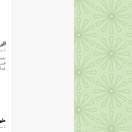
الز
1 سبتمبر 2012
يتم
فى 
غذا
طهى
1 سبتمبر 2012