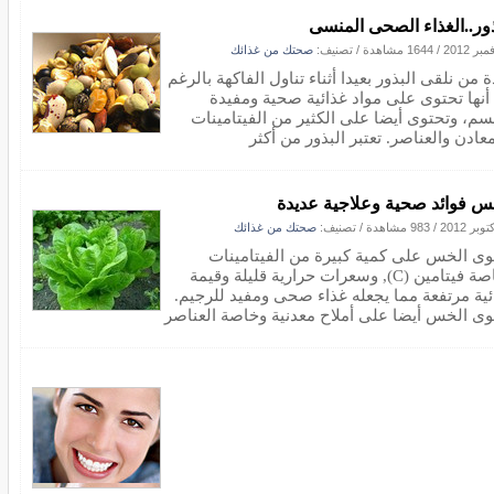
ذور..الغذاء الصحى المنسى
/
1644 مشاهدة
/ تصنيف:
صحتك من غذائك
 من نلقى البذور بعيدا أثناء تناول الفاكهة بالرغم
أنها تحتوى على مواد غذائية صحية ومفيدة
سم، وتحتوى أيضا على الكثير من الفيتامينات
عادن والعناصر. تعتبر البذور من أكثر
س فوائد صحية وعلاجية عديدة
/
983 مشاهدة
/ تصنيف:
صحتك من غذائك
وى الخس على كمية كبيرة من الفيتامينات
وخاصة فيتامين (C), وسعرات حرارية قليلة وقيمة
ئية مرتفعة مما يجعله غذاء صحى ومفيد للرجيم.
وى الخس أيضا على أملاح معدنية وخاصة العناصر