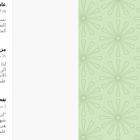
عاد
29 أكتوبر 2012
تمن
الص
كما 
مزي
21 سبتمبر 2012
إذا
الر
الأ
على
نفح
3 سبتمبر 2012
"إن
شهي
هى 
على