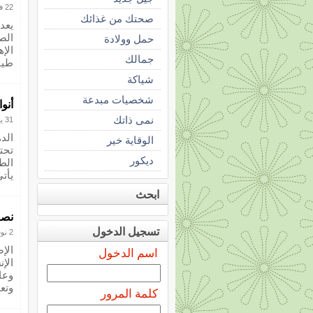
22 فبراير 2013
صحتك من غذائك
يعد
الص
حمل وولادة
الإ
جمالك
طيا
شياكة
شخصيات مبدعة
أنو
نمى ذاتك
31 يناير 2013
الد
الوقاية خير
تحت
ديكور
الط
يأت
ابحث
نصا
تسجيل الدخول
2 نوفمبر 2012
الإ
اسم الدخول
الإ
وعا
وتعو
كلمة المرور