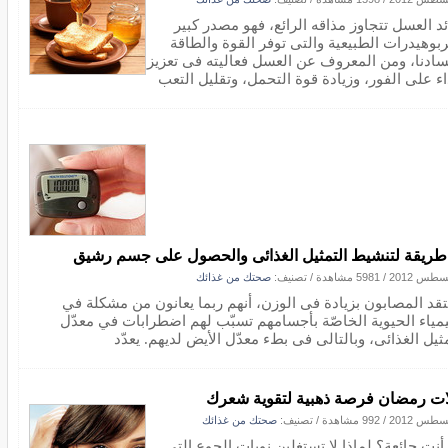
ئد العسل تتجاوز مذاقه الرائع، فهو مصدر كبير
ربوهيدرات الطبيعية والتى توفر القوة والطاقة
سادنا، ومن المعروف عن العسل فعاليته فى تعزيز
اء على الفور، وزيادة قوة التحمل، وتقليل التعب
/
5981 مشاهدة
/ تصنيف:
صحتك من غذائك
عتقد المصابون بزيادة فى الوزن، أنهم ربما يعانون من مشكلة في
يمياء الحيوية الخاصّة بأجسامهم تسبّب لهم اضطرابات في معدّل
ثيل الغذائى، وبالتالى فى بطء معدّل الأيض لديهم. يعدّد
ات رمضان فرصة ذهبية لتقوية شعرك
/
992 مشاهدة
/ تصنيف:
صحتك من غذائك
أنت جائعة؟ لماذا لا تستغلين نوبات الجوع التى