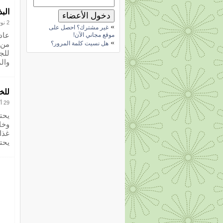
الب
2 نوفمبر 2012
»
غير مشترك؟ احصل على
عادة
موقع مجاني الآن!
»
هل نسيت كلمة المرور؟
من 
للج
والم
للخ
29 أكتوبر 2012
يحت
غذا
يحت