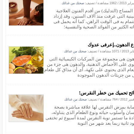
/
1962 مشاهدة
/ تصنيف:
صحتك من غذائك
 المساج (التدليك) من أقدم الفنون العلاجية
ينية التى عرفت منذ آلاف السنين، وقد إزداد
هتمام به فى الوقت الراهن، كما أنه يحمل فى
ته الكثير من الفوائد الصحية والنفسية؛
اع الدهون..إعرفى عدوك
/
1071 مشاهدة
/ تصنيف:
صحتك من غذائك
هون هى مجموعة من المركبات الكيميائية التى
وى على الأحماض الدهنية. والدهون هى جزء من
عام الذى يحتوى على نكهة، أى أن مذاق كل طعام
ى من جزيئات الدهون الموجودة
ئح تحميك من خطر النقرس!
/
764 مشاهدة
/ تصنيف:
صحتك من غذائك
صابة بمرض النقرس لها علاقة مباشرة بصحة
نسان وأسلوب حياته ونوع الطعام الذى يتناوله،
دة ما تستمر نوبة النقرس لمدة أسبوع ثم تختفى
د ثانية ربما بعد شهر من النوبة