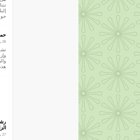
تنت
إلي
جوع
حما
28 يوليو 2012
تشم
وإر
وال
هذه
الزا
27 يوليو 2012