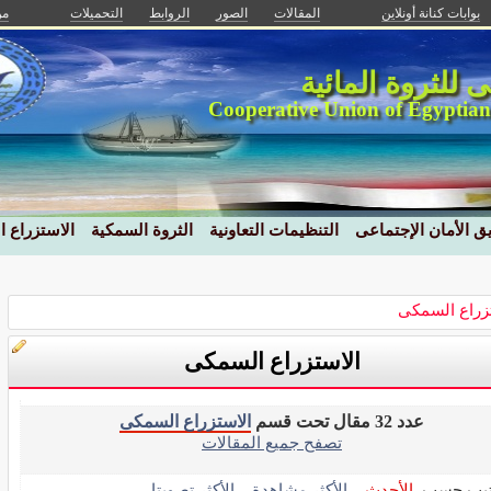
بوابات كنانة أونلاين
المقالات
الصور
الروابط
التحميلات
من
نى للثروة المائية
Cooperative Union of Egyptian
ق الأمان الإجتماعى
التنظيمات التعاونية
الثروة السمكية
الاستزراع 
زراع السمكى
الاستزراع السمكى
عدد 32 مقال تحت قسم
الاستزراع السمكى
تصفح جميع المقالات
تيب حسب
الأحدث
الأكثر مشاهدة
الأكثر تصويتا