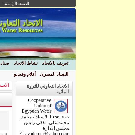
الصفحة الرئيسية
الاتحاد التعاو
 Water Resources
تعريف بالاتحاد
نشاط الاتحاد
صنادي
الصياد المصرى
أفلام وفيديو
الاست
الاتحاد التعاوني للثروة
المائية
Cooperative
Union of
Egyptian Water
Resources الاستاذ / محمد
محمد علي الفقي رئيس
مجلس الادارة
Elsayadcoop@yahoo.com
التر