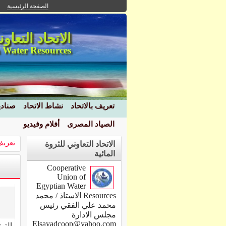
الصفحة الرئيسية
الاتحاد التعاو
 Water Resources
تعريف بالاتحاد
نشاط الاتحاد
صنادي
الصياد المصرى
أفلام وفيديو
تعريف
الاتحاد التعاوني للثروة
المائية
Cooperative
Union of
Egyptian Water
Resources الاستاذ / محمد
محمد علي الفقي رئيس
مجلس الادارة
Elsayadcoop@yahoo.com
التر