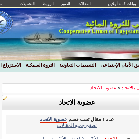
بوابات كنانة أونلاين
المقالات
الصور
الروابط
التحميلات
من
نى للثروة المائية
Cooperative Union of Egyptian
ق الأمان الإجتماعى
التنظيمات التعاونية
الثروة السمكية
الاستزراع 
 بالاتحاد
»
عضوية الاتحاد
عضوية الاتحاد
عدد 1 مقال تحت قسم
عضوية الاتحاد
تصفح جميع المقالات
تيب حسب
الأحدث
الأكثر مشاهدة
الأكثر تصويتا