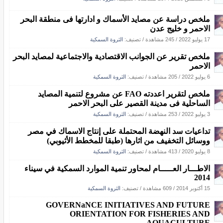
ملخص دراسة عن مصايد الأسماك و ادارتها فى منطقة البحر
الاحمر و خليج عدن
17 يوليو 2022
/
245 مشاهدة
/ تصنيف:
الثروة السمكية
ملخص تقرير عن الجوانب الاقتصادية والاجتماعية لمصايد البحر
الاحمر
6 يوليو 2022
/
205 مشاهدة
/ تصنيف:
الثروة السمكية
ملخص لتقرير اعددته FAO عن مشروع لتنمية المصايد
الساحلية فى مدينة القصير على البحر الاحمر
3 يوليو 2022
/
253 مشاهدة
/ تصنيف:
الثروة السمكية
تداعيات سد النهضة المحتملة على إنتاج الاسماك في مصر
ووسائل التخفيف من اثارها (طبقا للمخطط الأثيوبي)
8 يوليو 2020
/
413 مشاهدة
/ تصنيف:
الثروة السمكية
الاطـــار العـــــام لمحاور تنمية الموارد السمكية في سيناء
2014
15 أكتوبر 2014
/
609 مشاهدة
/ تصنيف:
الثروة السمكية
GOVERNaNCE INITIATIVES AND FUTURE
ORIENTATION FOR FISHERIES AND
AQUACULTURE