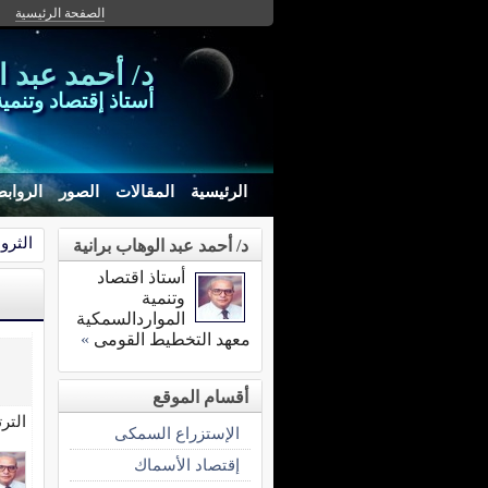
الصفحة الرئيسية
د/ أحمد عبد ا
أستاذ إقتصاد وتنمي
الرئيسية
المقالات
الصور
الرواب
الثرو
د/ أحمد عبد الوهاب برانية
أستاذ اقتصاد
وتنمية
المواردالسمكية
معهد التخطيط القومى
»
أقسام الموقع
التر
الإستزراع السمكى
إقتصاد الأسماك