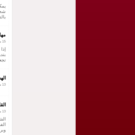
يمك
شجر
بالت
مها
15 مارس 2011
إذا
بتد
تجع
الهستي
13 مارس 2011
القلق و
13 مارس 2011
الش
الف
وبر