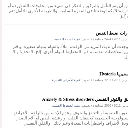
ن أن يتم التأمل بالتركيز والتفكر في شيء من مخلوقات الله (وردة أو
ة مثلا) كما وضحنا في الفقرة السابقة. والطريقة الأخرى للتأمل تتم
ركيز
رات ضبط النفس
/
2474 مشاهدة
/ تصنيف:
تنمية الصحة النفسية
 وجدت أن لديك المزيد من الوقت، إملأه بالقيام بمهام صغيرة، و قم
وين ملاحظات لنفسك، قم بالتخطيط لمهام أخرى، إلخ. لا تخف؛ و لا
ل
ريا Hysteria
/
2237 مشاهدة
/ تصنيف:
تنمية الأمراض النفسية
التوتر النفسي Anxiety & Stress disorders
/
2036 مشاهدة
/ تصنيف:
تنمية الضغوط النفسية
عور بالعصبية أو التحفز والخوف وعدم الإحساس بالراحة. الأعراض
سيولوجية الجسمية كخفقان القلب أو رعشة اليدين أو آلام الصدر
ودة الأطراف واضطرابات المعدة وغير ذلك . والقلق النفسي