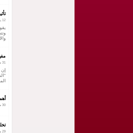
تأث
12 يونيو 2011
يقو
وتت
وال
مفه
31 مارس 2011
إن 
"ال
الم
أهم
30 مارس 2011
تخل
29 مارس 2011