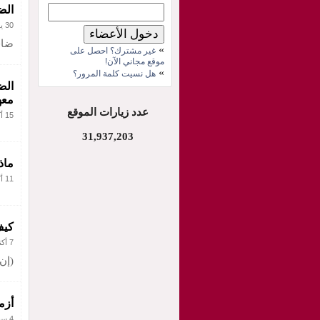
الض
30 يونيو 2012
ضاق
»
غير مشترك؟ احصل على
موقع مجاني الآن!
»
هل نسيت كلمة المرور؟
الض
معه
عدد زيارات الموقع
15 أكتوبر 2011
31,937,203
ماذ
11 أكتوبر 2011
كيف
7 أكتوبر 2011
(إن
أزم
4 سبتمبر 2011