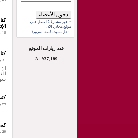
كتا
»
غير مشترك؟ احصل على
الإ
موقع مجاني الآن!
»
هل نسيت كلمة المرور؟
18 مارس 2011
عدد زيارات الموقع
كتا
31,937,189
31 مايو 2010
أن 
القر
سو
كتب
29 مايو 2010
كتب
29 مايو 2010