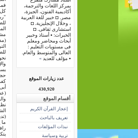
فما
بمركز اللغات والترجمة،
كل 
أكاديمية الفنون، الجيزة،
"رب
مصر. ◘ خبير للغة العربية
للط
، وخلال الإنجليزية. ◘
استشارى ثقافى. ◘
الخبرات: ▪ أستاذ وخبير
أبحاث ومحاضر ومعلم
الت
فى مستويات التعليم :
للط
العالى والمتوسط والعام.
نحو 
▪ مؤلف للعديد
»
وال
بسب
عدد زيارات الموقع
كفر
أبى
430,920
(عد
أقسام الموقع
نظر
إعجاز القرآن الكريم
الش
(تد
تعريف بالباحث
ما 
نبذات المؤلفات
راف
يتك
تربية وسياسة