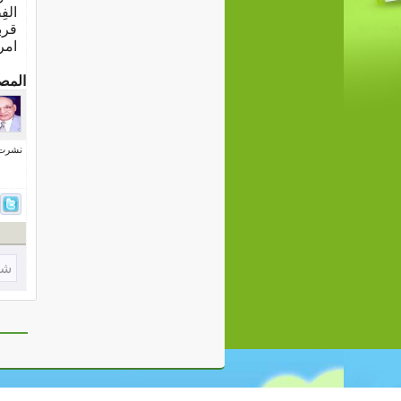
الف
قرب
امر
المص
نشرت فى 17 أكتو
شا