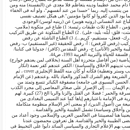
 دام محمد عظيما ودينه يتعاظم فلا معدى عن (النفسنة) منه ومن
من ينتسب إليه. ربما "حسدا من عند أنفسهم"، ولو أنه فى الخفاء
ما يود الذين كفروا لو كانوا مؤمنين".فى هيكل تصنيف نفسى
باع عند النفسانى (رونيه هوبير) عن (رينيه لوسن) الوجودى
المؤمن ، الطباع ثلاث طبقات رئيسة: 1) طباع غير متكونة (ملامى-
مشتت- قلق- أبله- بليد- خلى) . 2) الطباع المتكونة عن طريق التركيب
(مدرك- فعغل- مستقيم- كريم...). 3) الطباع الناشئة عن رفض
ركيب (رفض للرفض) : أ- رفض للحقيقة (غير المستقيم) ب- رفض
يبة والخير (الأنانى) ج- رفض للمقدس (كافر) / جدولنا فى كتابنا/
فلسفة للحياة والتربية العربية 1993، ص44.
إباضية (من أفاضل متحرزة أهل السنة (بخلافى لمن يعدهم خوارج)
ب تديينهم الأخلاق والسياسة) / الكفر عندهم كفر نعمة (انكار
حجب وستر وتغطية) فكأنه أو كأن منه اللفظ الإنجليزى cover ، ثم
 الشريعة وهو الشرك المذكور والعياذ بالله .وعندهم (عن الإمام
 الحسن البسيوى فى جامعه) مصفوفة الكبائر تتسع وتمتد من
م الإيمان ..... إلى الإصرار على صغائر المعاصى إلى مجرد الكذب
والسرقة والخمر ؛ فضلا عن القتل والزنا والربا الخ (27) كبيرة. لهم
ية فى الإمامة باعتبارهم إياها كما عند التميمى البغدادى من
يعة من (أصول الدين)، أو بمعنى آخر الإسلام منظومة متكاملة
ين وأخلاق وسياسة) تشمل الطيببة والخير والقداسة .
يعنينا هنا لمصيبتنا فى العالمين الغربى والإسلامى وجود أعداد من
ضى الطيببة والخير والقداسة. هل تعرفون محمضون عندنا
سب بهم الإعلام التجارى والسياسى السائد دأبوا على التخبيط فى