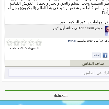
ِطَر السليمة وحب السلم والحق والخير والجمال . تكونش القيامة
ت يا ناس؟ أما من شخص رشيد فى هذا العالم (المكرون) رجل أو
أة؟!
در
: مؤلفات د. عبد الحكيم العبد
موقع dr,hakimعلى كنانة أون لاين
بر 2020 بواسطة
HAKIM
0 تصويتات / 296 مشاهدة
احفظ
ساحة النقاش
رك فى النقاش...
dr.hakim