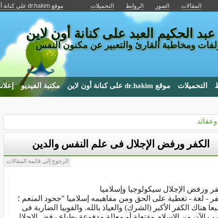
المقالات
الصور
الروابط
التحميلات
موقع dr.hakim على كنانة أون لاين
عبد الحكيم العبد على كنانة أون لاين
فات ومخاطبة القارئ والتعبير عن مكنون النفس
ط
التحميلات
موقع dr.hakim على كنانة أون لاين
مكتبة الفيديو
إعلان
 وعقائد
الكفر ورفض الإجلال فى علم النفس والدين
الرجوع إلى قائمة المقالات
فر ورفض الإجلال سيكولوجيا وإسلاميا
فر - لغة - تغطية على الحق ومن مفاهيمه إسلاميا "جحود المنعم ؛
عا هناك الكفر الأكبر (الشرك) والعياذ بالله. والفوبيا الضاربة فى
رب الآن من الإسلام مفتعلة أو معللة مدفوعة بطباع رفض الإجلال