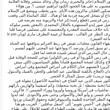
ز الإسلام (جابر والبحيرى زيدان نوال وخالد منتصر وفلانة الفلانية
مضنون به على هذا الجحود الكنود ابراهيم عيسى ؟. مِن هؤلاء
سكين الغلبان ماكرون هذه الأيام . يدور يخطب ويمضغ فى الإسلام
 داع أو بتمحل لجريمة فردية هنا أو هناك . كتلك المأساة التى وقعت
رس فرنسى (قطع رأسه) إثر غباء ولاتربوية منه بعرضه فى
صل صور إبدو المستهترة بالجلال المحمدى. (البعض يفسر سلوكه
 بأنه خلاف سياسته المقدرة والمعتممدة على مسلمى فرنسا قلبا
بصرف النظر عن القالب ، تفشيلا لزعيمة التطرف مارى لوبان le pan
تاعة العيش) .
قهاء القانون مجلدات تفيض فى ربط الجرائم بدوافعها عند الجناة
 ثم سبق إصرار وترصد.؟) وبواعثها عند المجنى عليهم أنفسم ،
 حال المدرس الذى استفز تلميذه فدفعه لما فعل.
 فى زمن الكورونا أو فى زمن الكوليرا نتوخى للصحة الوقاية قبل
لاج وكذلك لصحة المجتمع فلماذا يطلق السياسيون (اللى ميش
كرين) لأنفسهم عنان الكلام فى أمراض المجتمع وفى أمراض
بدان (العلاج بالكفتة للنطاسى عبد العاطى والحقن بالفنيك والديتول
هبذ ترمب) على سبيل المثال لا الحصر.
كتور سيف الدين عبد الفتاح فى (نجاشية الأناضول) مقولة فى
تنا (نخبة محنطة ؛ بل نخبة منحطة). وكم لمنفيينا والهاربين بآرائهم
نجاشيات فى أمريكا وروسيا وأوروبا ووراء الشمس !!. فاكرين
م عيسى و وأبو الغار والأسوانى وحتى نجم والأبنودى . لقد أيدوا
ة النظر الجاحدة للطيبة والديموقراطية وحقوق الإنسان وردوا
خلوق فى "أحسن تقويم" إلى "أسفل سافلين". الغريب هو هذا
واطؤ شرقا وغربا على تغليب الطباع الرافضة للإجلال على طباع