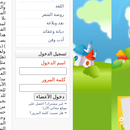
رمو
اللغة
وال
الم
روضة الشعر
بلا
نقد وبلاغة
لمد
الف
ديانة وعقائد
هذا
أدب وفن
) (ب
ولف
تسجيل الدخول
(هل
مثل
اسم الدخول
نحن
الع
مذا
كلمة المرور
الأ
للج
للد
نخب
»
غير مشترك؟ احصل على
من 
موقع مجاني الآن!
حسا
»
هل نسيت كلمة المرور؟
وجه
الم
الت