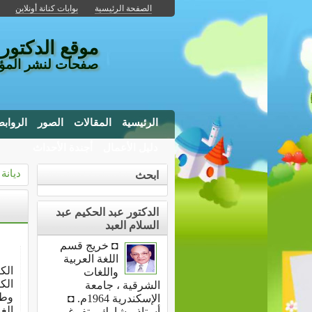
الصفحة الرئيسية
بوابات كنانة أونلاين
موقع الدكتور 
صفحات لنشر المؤل
الرئيسية
المقالات
الصور
الرواب
دليل الأعمال
أجندة الأحداث
ديانة
ابحث
الدكتور عبد الحكيم عبد
السلام العبد
◘ خريج قسم
اللغة العربية
الك
واللغات
الك
الشرقية ، جامعة
وطب
الإسكندرية 1964م. ◘
الغ
أستاذ مشارك متفرغ