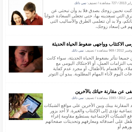
/
727 مشاهدة
/ تصنيف:
نمى ذاتك
 كنت تحبين زوجك بصدق فلا بد وأن تبحثى عن
رق التي تسعدينه بها، حتى تجعلى السعادة عنواناً
اتكم، ولا بد أن تتعلمى الطرق والأساليب التى
م فى إسعاد زوجك،
مى الاكتئاب وواجهى ضغوط الحياة الحديثة
/
969 مشاهدة
/ تصنيف:
نمى ذاتك
 جميعا نتأثر بضغوط الحياة الحديثة، سواء كانت
ب التزامات العمل، أو الاحتكاك اليومى مع
لاء، والاهتمام بالأطفال، أو مجرد عدم كفاية
ت اليوم لأداء المهام المطلوبة. يبدو أن التوتر
فى عن مقارنة حياتك بالآخرين
/
1593 مشاهدة
/ تصنيف:
نمى ذاتك
 المقارنة بينك وبين الأخرين على مواقع الشبكات
تماعية تؤدى إلى الإكتئاب والغيرة. لا أحد يزور
قع الشبكات الإجتماعية يستطيع مقاومة إغراء
طفل على أصدقائه ومعارفهم وتحديثات صفحاتهم
رهم أو