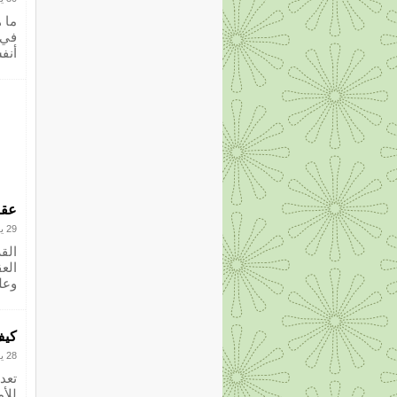
ما 
في 
أنف
عقو
29 يوليو 2012
الق
الع
وعلي
كيف
28 يوليو 2012
تعد
للأ