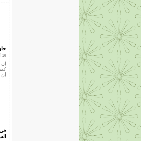
حان
16 أغسطس 2012
إن 
كمش
أن 
فى 
الس