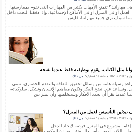
هى مهاراتك؟ تتمتع الأمهات بكثير من المهارات التى تقوم بممارستها
العمل أو في المنزل أو فى الأماكن الإجتماعية، وإذا دققنا البحث داخل
سنا سوف نرى جميع مهاراتنا، فليس
لنا مثل الكتاب.. يقوم بوظيفته فقط عندما نفتحه
/
1025 مشاهدة
/ تصنيف:
نمى ذاتك
راءة وسيلة هامة من وسائل تحقيق الثقافة والتقدم الحضارى، تنمى
قل وتساعد على نضج الفكر وتكون مفاهيم الإنسان وتشكل سلوكياته،
نا عندما نقرأ أن نحدد الأفكار ونستخلصها وأن نميز بين
 تبدئين التأسيس لعمل من المنزل؟
/
3281 مشاهدة
/ تصنيف:
نمى ذاتك
 إقامة مشروع فى المنزل فرصة لإيجاد الدخل
مهات اللاتى لديهن رأس مال ضئيل ويردن المكوث