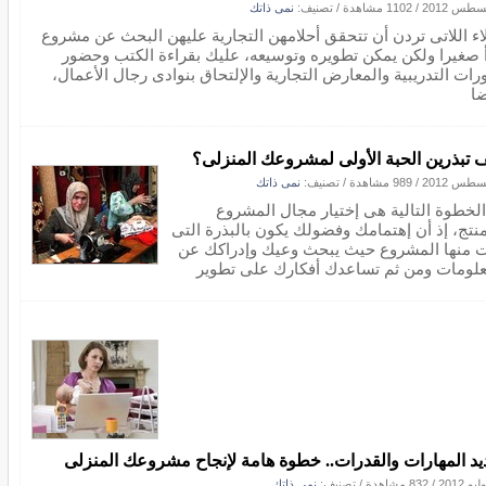
/
1102 مشاهدة
/ تصنيف:
نمى ذاتك
اء اللاتى تردن أن تتحقق أحلامهن التجارية عليهن البحث عن مشروع
أ صغيرا ولكن يمكن تطويره وتوسيعه، عليك بقراءة الكتب وحضور
ورات التدريبية والمعارض التجارية والإلتحاق بنوادى رجال الأعمال،
ضا
 تبذرين الحبة الأولى لمشروعك المنزلى؟
/
989 مشاهدة
/ تصنيف:
نمى ذاتك
الخطوة التالية هى إختيار مجال المشروع
منتج، إذ أن إهتمامك وفضولك يكون بالبذرة التى
ت منها المشروع حيث يبحث وعيك وإدراكك عن
علومات ومن ثم تساعدك أفكارك على تطوير
يد المهارات والقدرات.. خطوة هامة لإنجاح مشروعك المنزلى
/
832 مشاهدة
/ تصنيف:
نمى ذاتك