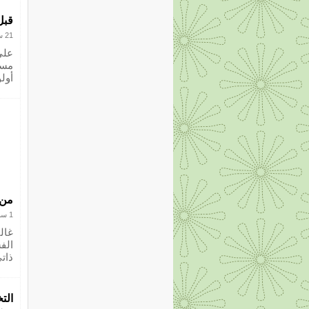
قبل
21 سبتمبر 2012
على
مسئ
أول
من 
1 سبتمبر 2012
غال
الف
ذات
الت