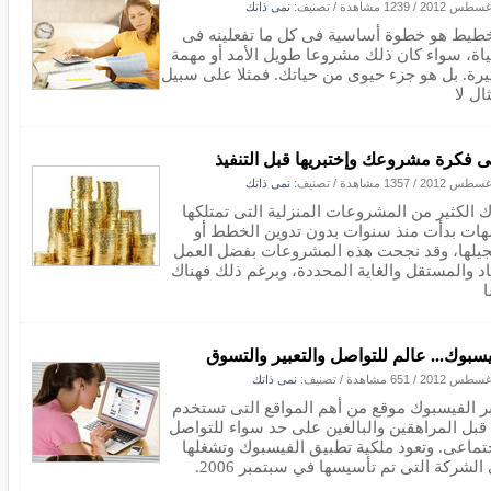
/
1239 مشاهدة
/ تصنيف:
نمى ذاتك
خطيط هو خطوة أساسية فى كل ما تفعلينه فى
ياة، سواء كان ذلك مشروعا طويل الأمد أو مهمة
رة. بل هو جزء حيوى من حياتك. فمثلا على سبيل
ال لا
ى فكرة مشروعك وإختبريها قبل التنفيذ
/
1357 مشاهدة
/ تصنيف:
نمى ذاتك
ك الكثير من المشروعات المنزلية التى تمتلكها
مهات بدأت منذ سنوات بدون تدوين الخطط أو
يلها، وقد نجحت هذه المشروعات بفضل العمل
اد والمستقل والغاية المحددة، وبرغم ذلك فهناك
ا
يسبوك... عالم للتواصل والتعبير والتسوق
/
651 مشاهدة
/ تصنيف:
نمى ذاتك
بر الفيسبوك موقع من أهم المواقع التى تستخدم
قبل المراهقين والبالغين على حد سواء للتواصل
جتماعى. وتعود ملكية تطبيق الفيسبوك وتشغلها
الشركة التى تم تأسيسها في سبتمبر 2006.