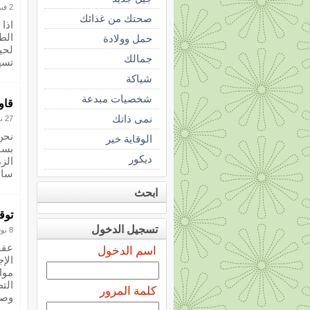
2 فبراير 2013
صحتك من غذائك
اذا
الط
حمل وولادة
لحي
جمالك
تسه
شياكة
شخصيات مبدعة
قاو
نمى ذاتك
27 نوفمبر 2012
نحن
الوقاية خير
بسب
ديكور
الزم
ساعا
ابحث
توق
تسجيل الدخول
8 نوفمبر 2012
عقد
اسم الدخول
الإج
موا
الت
كلمة المرور
وصو