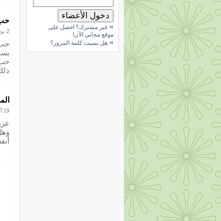
حب 
»
غير مشترك؟ احصل على
2 نوفمبر 2012
موقع مجاني الآن!
»
هل نسيت كلمة المرور؟
حب 
يست
حب 
ذلك
الم
19 أكتوبر 2012
عزي
وهل
أنفس