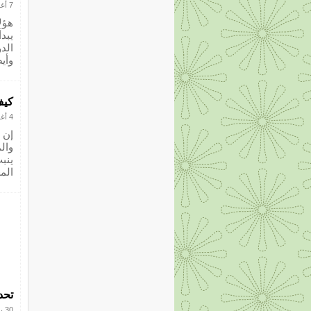
7 أغسطس 2012
هؤل
يبد
الد
وأي
كيف
4 أغسطس 2012
إن 
وال
ينب
الم
تحد
30 يوليو 2012