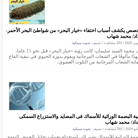
صص يكشف أسباب اختفاء «خيار البحر» من شواطئ البحر الأحمر-
اد/ محمد شهاب
/
263 مشاهدة
/ تصنيف:
بحوث سمكية
كتب محمد السيد سليمان: كانت رؤية «خيار البحر» قبل نحو 15 عاما،
دًا مألوفًا في الشعاب المرجانية ويقوم بدوره الحيوي في تنقية القاع
اية الشعاب المرجانية من التلوث العضوي،
ية البصمة الوراثية للأسماك فى المصايد والاستزراع السمكى
داد/ محمد شهاب
/
581 مشاهدة
/ تصنيف:
بحوث سمكية
صمة الوراثية للأسماك تشير إلى استخدام تقنيات تحليل الحمض النووي