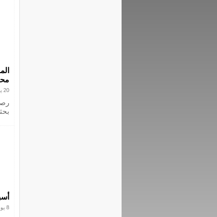
الم
محم
20 يونيو 2016
بحث
أسب
8 يونيو 2015