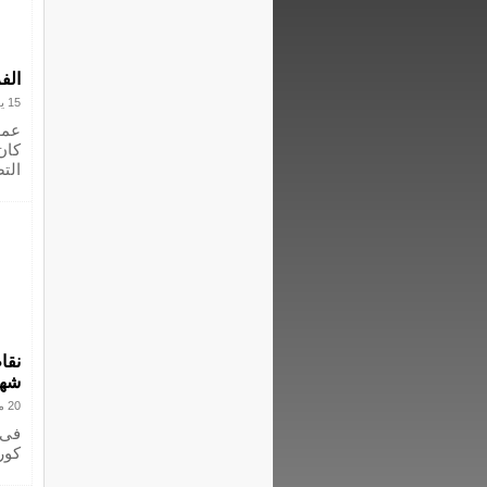
الف
15 يوليو 2020
عمو
كان
الت
نقا
شه
20 مارس 2019
فى 
كوريا