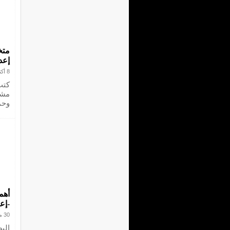
متخ
إعد
8 أكتوبر 2025
مشه
وحم
أهم
-إع
30 مايو 2024
الب