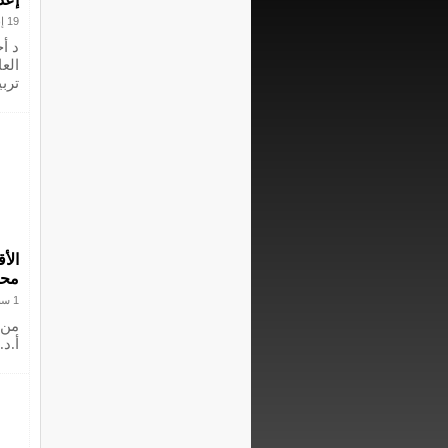
19 إبريل 2022
د أ
تربي
محم
1 سبتمبر 2020
من 
أ.د.