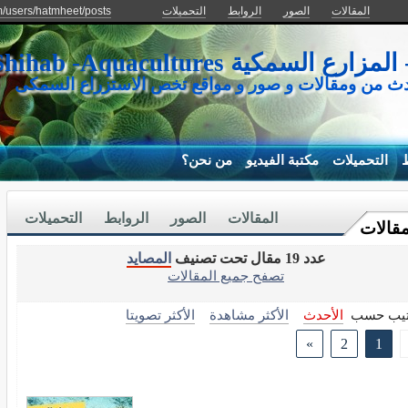
المقالات
الصور
الروابط
التحميلات
m/users/hatmheet/posts
كية Mohamed Shihab -Aquacultures
دث من ومقالات و صور و مواقع تخص الاستزراع السمكى
ط
التحميلات
مكتبة الفيديو
من نحن؟
المقالات
الصور
الروابط
التحميلات
مقالات
عدد 19 مقال تحت تصنيف
المصايد
تصفح جميع المقالات
تيب حسب
الأحدث
الأكثر مشاهدة
الأكثر تصويتا
»
2
1