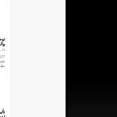
توص
وال
16 يونيو 2022
تغير
نظمت
تأث
إعد