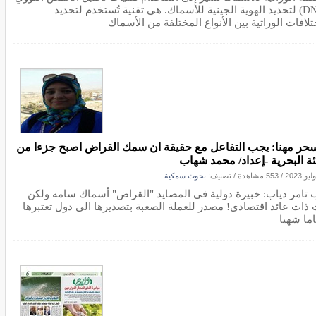
(DNA) لتحديد الهوية الجينية للأسماك. هي تقنية تُستخدم لتحديد
تلافات الوراثية بين الأنواع المختلفة من الأسماك
سحر مهنا: يجب التفاعل مع حقيقة ان سمك القراض اصبح جزءا من
يئة البحرية -إعداد/ محمد شهاب
/
553 مشاهدة
/ تصنيف:
بحوث سمكية
 تامر دياب: خبيرة دولية فى المصايد "القراض" أسماك سامه ولكن
 ذات عائد اقتصادى! مصدر للعملة الصعبة بتصديرها الى دول تعتبرها
ما شهيا