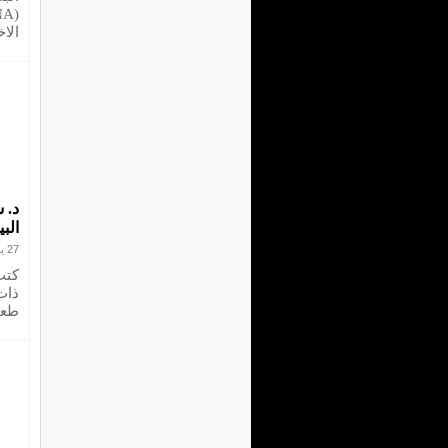
الاخ
د. 
الب
27 يوليو 2023
كتب
ذات
طعا