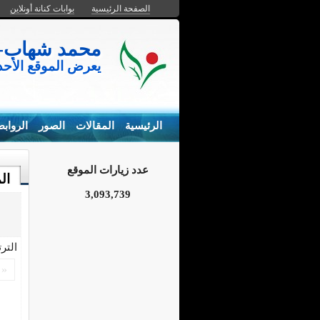
الصفحة الرئيسية
بوابات كنانة أونلاين
محمد شهاب- المزارع السم
يعرض الموقع الأح
الرئيسية
المقالات
الصور
الرواب
عدد زيارات الموقع
ال
3,093,739
التر
«