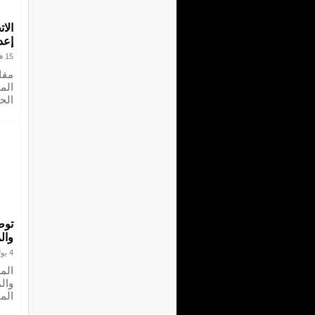
الا
إعد
15 فبراير 2023
الم
الح
توص
وال
4 يوليو 2022
‏الم
وال
الم