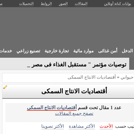
بوابات كنانة أونلاين
المقالات
الصور
الروابط
التحميلات
من
الدخل
أمن غذائى
موارد مائية
تجارة خارجية
تصنيع زراعي
خدمات 
توصيات مؤتمر " مستقبل الغذاء فى مصر ( الو-
 حيواني
»
أقتصاديات الانتاج السمكى
أقتصاديات الانتاج السمكى
عدد 1 مقال تحت قسم
أقتصاديات الانتاج السمكى
تصفح جميع المقالات
تيب حسب
الأحدث
الأكثر مشاهدة
الأكثر تصويتا