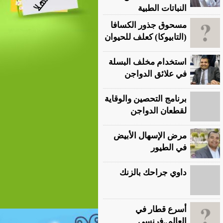
النباتات الطبية
مسحوق جذور الكسافا
(التابيوكا) كعلف للحيوان
استخدام مخلف البسلة
في علائق الدواجن
برنامج التحصين والوقاية
لقطعان الدواجن
مرض الإسهال الأبيض
في الطيور
داوي جراحك بالزنك
أسرع قطار في
العالم‏..‏فرنسي