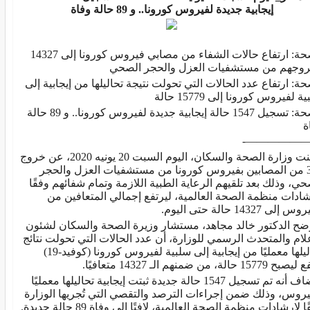
إيجابية جديدة لفيروس كورونا.. و 89 حالة وفاة
الصحة: ارتفاع حالات الشفاء من مصابي فيروس كورونا إلى 14327
وجهم من مستشفيات العزل والحجر الصحي
حة: ارتفاع عدد الحالات التي تحولت نتيجة تحاليلها من إيجابية إلى
ة لفيروس كورونا إلى 15779 حالة
الصحة: تسجيل 1547 حالة إيجابية جديدة لفيروس كورونا.. و 89 حالة
ة
——————
أعلنت وزارة الصحة والسكان، اليوم السبت 20 يونيه 2020، عن خروج
399 من المصابين بفيروس كورونا من مستشفيات العزل والحجر
حي، وذلك بعد تلقيهم الرعاية الطبية اللازمة وتمام شفائهم وفقًا
شادات منظمة الصحة العالمية، ليرتفع إجمالي المتعافين من
إلى 14327 حالة حتى اليوم.
ضح الدكتور خالد مجاهد، مستشار وزيرة الصحة والسكان لشئون
علام والمتحدث الرسمي للوزارة، أن عدد الحالات التي تحولت نتائج
تحاليلها معمليًا من إيجابية إلى سلبية لفيروس كورونا (كوفيد-19)
1577 حالة، من ضمنهم الـ 14327 متعافيًا.
وأضاف أنه تم تسجيل 1547 حالة جديدة ثبتت إيجابية تحاليلها معمليًا
يروس، وذلك ضمن إجراءات الترصد والتقصي التي تُجريها الوزارة
ا لإرشادات منظمة الصحة العالمية، لافتًا إلى وفاة 89 حالة جديدة.