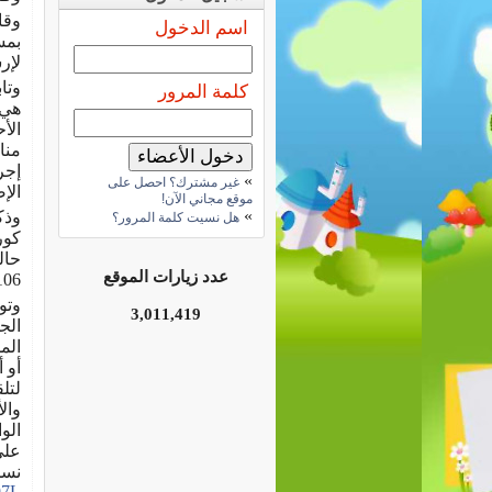
وقا
اسم الدخول
بمس
لإر
وتا
كلمة المرور
هي 
الأ
مناش
إجر
»
غير مشترك؟ احصل على
الإص
موقع مجاني الآن!
»
وذك
هل نسيت كلمة المرور؟
حال
عدد زيارات الموقع
2106 حالة
وتو
3,011,419
الج
الم
أو 
لتل
على
نسخ
97L