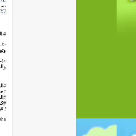
نسخ
gYJ
# ا
<!--
وتوي
<!--
وال
#ال
#حظ
#ال
#كر
؛ #
sha