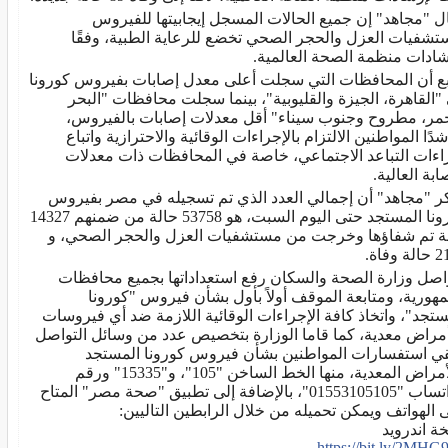
ل "مجاهد" إن جميع الحالات المسجل إيجابيتها للفيروس
تشفيات العزل والحجر الصحي تخضع للرعاية الطبية، وفقًا
شادات منظمة الصحة العالمية.
بع أن المحافظات التي سجلت أعلى معدل إصابات بفيروس كورونا
"القاهرة، الجيزة والقليوبية"، بينما سجلت محافظات "البحر
حمر، مطروح وجنوب سيناء" أقل معدلات إصابات بالفيروس،
دًا المواطنين الالتزام بالإجراءات الوقائية والاحترازية واتباع
اءات التباعد الاجتماعي، خاصة في المحافظات ذات معدلات
ابة العالية.
ر "مجاهد" أن إجمالي العدد الذي تم تسجيله في مصر بفيروس
كورونا المستجد حتى اليوم السبت، هو 53758 حالة من ضمنهم 14327
ة تم شفاؤها وخرجت من مستشفيات العزل والحجر الصحي، و
 وفاة.
اصل وزارة الصحة والسكان رفع استعداداتها بجميع محافظات
مهورية، ومتابعة الموقف أولاً بأول بشأن فيروس "كورونا
ستجد"، واتخاذ كافة الإجراءات الوقائية اللازمة ضد أي فيروسات
أمراض معدية، كما قاما الوزارة بتخصيص عدد من وسائل التواصل
قي استفسارات المواطنين بشأن فيروس كورونا المستجد
والأمراض المعدية، منها الخط الساخن "105"، و"15335" ورقم
الواتساب "01553105105"، بالإضافة إلى تطبيق "صحة مصر" المتاح
 الهواتف ويمكن تحميله من خلال الرابطين التاليين:
ة اندرويد
https://bit.ly/2MHG