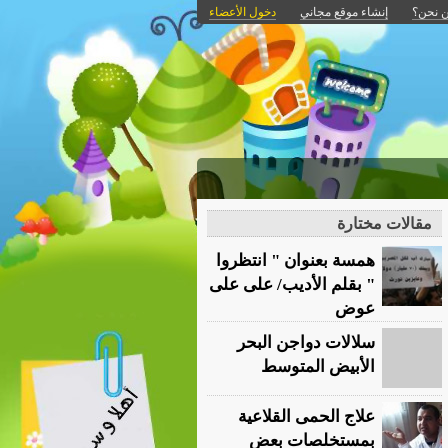
 نحن؟
إنشاء موقع مجاني
دخول الأعضاء
مقالات مختارة
همسة بعنوان " انتظروا
" بقلم الأديب/ على على
عوض
سلالات دواجن البحر
الأبيض المتوسط
علاج الحمى القلاعية
بمستخلصات بعض