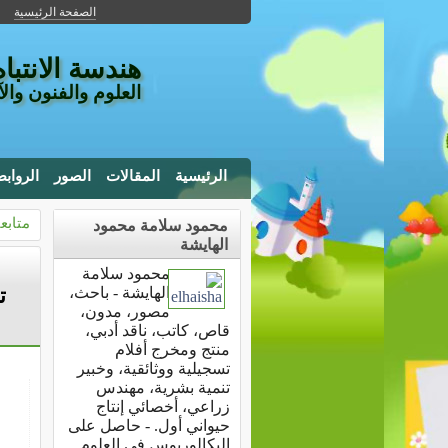
الصفحة الرئيسية
هندسة الانتباه
العلوم والفنون وال
الرئيسية
المقالات
الصور
الرواب
متابع
محمود سلامة محمود
الهايشة
محمود سلامة
الهايشة - باحث،
مصور، مدون،
قاص، كاتب، ناقد أدبي،
منتج ومخرج أفلام
تسجيلية ووثائقية، وخبير
تنمية بشرية، مهندس
زراعي، أخصائي إنتاج
حيواني أول. - حاصل على
البكالوريوس في العلوم