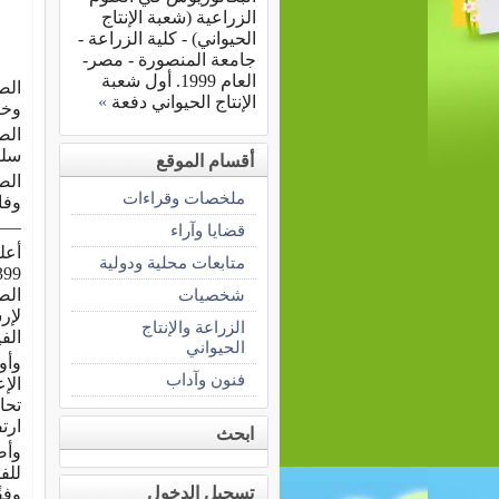
الزراعية (شعبة الإنتاج
الحيواني) - كلية الزراعة -
جامعة المنصورة - مصر-
العام 1999. أول شعبة
الإنتاج الحيواني دفعة
»
وخر
الص
سلبي
أقسام الموقع
ملخصات وقراءات
وفا
—-
قضايا وآراء
متابعات محلية ودولية
شخصيات
الص
لإر
الزراعة والإنتاج
الفيروس 
الحيواني
وأو
فنون وآداب
الإ
ارتفع ليصبح 9
ابحث
للف
تسجيل الدخول
وفقً