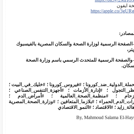
ة ايفون
https://apple.co/3gUR
لمصادر:
الصفحة الرسمية لوزارة الصحة والسكان المصرية بالفيسبوك
تر،
والصفحة الرسمية للمتحدث الرسمي باسم وزارة الصحة
سكان.
حملة_الدولية_ضد_كورونا ؛ #فيروس_كورونا ؛ #خليك_في_البيت ؛
ر_التجول ؛ #إدارة_الأزمات ؛ #أجهزة_التنفس_الصناعي ؛
زحام ؛ #منظمة_الصحة_العالمية ؛ #أمراض_الدم ؛
ات_الدم_الحمراء ؛ #بلازما_المتعافين ؛ #وزارة_الصحة_المصرية
هالة_زايد ؛ #الاقتصاد ؛ #النمو_الاقتصادي
By, Mahmoud Salama El-Hay