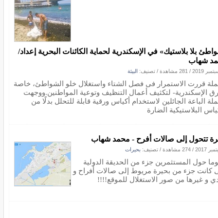
اطئ بلا بلاستيك» في الإسكندرية لحماية الكائنات البحرية إعداد/
د شهاب
/
281 مشاهدة
/ تصنيف:
البيئة
ملة قررت الاستمرار فى فصل الشتاء واستغلال خلو الشواطئ، خاصة
ق الإسكندرية- لتكثيف أعمال التنظيف وتوعية المواطنين.ووجهت
لة الباعة الجائلين لاستخدام أكياس ورقية قابلة للتحلل بدلًا من
كياس البلاستيكية الضارة
رة تتحول إلى صالات أفرح - محمد شهاب
/
274 مشاهدة
/ تصنيف:
بحيرات
ما حول المستثمرين جزء من الحديقة الدولية
ى كانت جزء من بحيرة مريوط إلى صالات أفراح و
دي و غيرها من صور الاستغلال للموقع!!!!