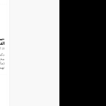
الق
18 أكتوبر 2023
دكت
محا
(ما
تهي