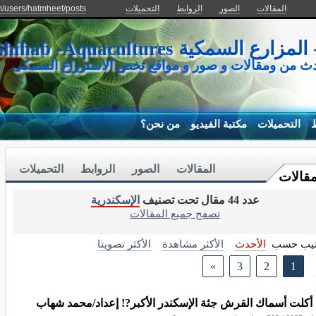
المقالات
الصور
الروابط
التحميلات
m/users/hatmheet/posts
كية Mohamed Shihab -Aquacultures
دث من ومقالات و صور و مواقع تخص الاستزراع السمكى
ط
التحميلات
مكتبة الفيديو
من نحن؟
المقالات
الصور
الروابط
التحميلات
مقالات
عدد 44 مقال تحت تصنيف
الإسكندرية
تصفح جميع المقالات
تيب حسب
الأحدث
الأكثر مشاهدة
الأكثر تصويتا
»
3
2
1
أكلت أسماك القرش جثة الإسكندر الأكبر?! إعداد/محمد شهاب