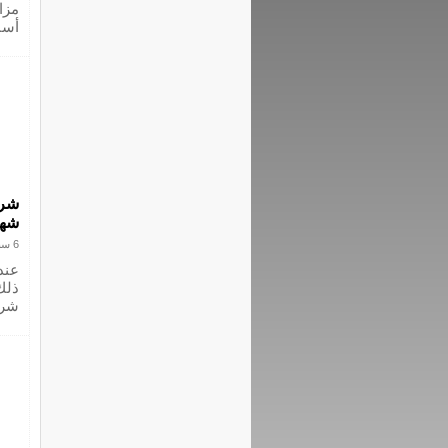
مزا
أسا
شرك
شه
6 سبتمبر 2016
عند
ذلك
شرك