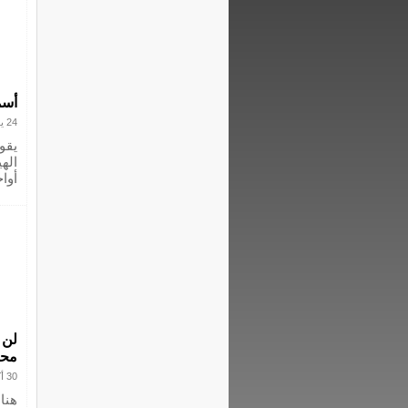
أسم
24 يوليو 2017
اله
أواخ
لن 
محم
30 أكتوبر 2016
هنا