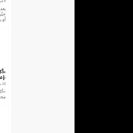
8 فبراير 2025
يعد
حيّ
أو 
«أك
-إع
16 ديسمبر 2024
«أك
محم