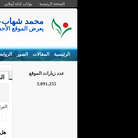
الصفحة الرئيسية
بوابات كنانة أونلاين
محمد شهاب- المزارع السم
يعرض الموقع الأح
الرئيسية
المقالات
الصور
الرواب
عدد زيارات الموقع
ال
3,091,255
التر
«
هل 