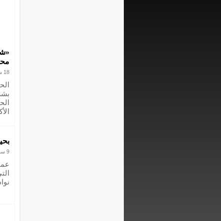
«شو
محم
18 سبتمبر 2019
الح
بشر
الحم
الأ
بحي
9 سبتمبر 2017
عمو
الت
نوا