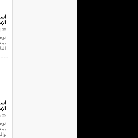
است
الإ
30 إبريل 2024
توص
بمح
التا
است
الإ
25 ديسمبر 2023
توص
بمح
وال