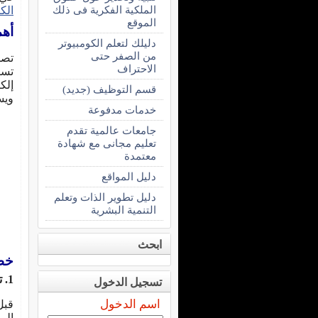
الملكية الفكرية فى ذلك
الك
الموقع
أهم
دليلك لتعلم الكومبيوتر
من الصفر حتى
تصم
الاحتراف
تسو
إلك
قسم التوظيف (جديد)
ويس
خدمات مدفوعة
جامعات عالمية تقدم
تعليم مجانى مع شهادة
معتمدة
دليل المواقع
دليل تطوير الذات وتعلم
التنمية البشرية
ابحث
خطو
1. تحديد الهدف والجمهور المستهدف
تسجيل الدخول
اسم الدخول
قبل
الم