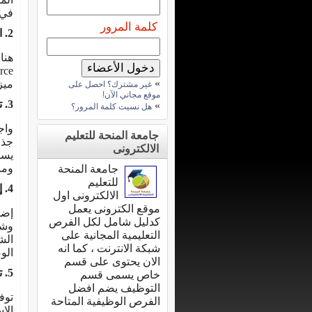
في 
كلمة المرور
2. اختيار منصة التجارة الإلكترونية المناسبة
هنا
»
ميز
غير مشترك؟ احصل على
موقع مجاني الآن!
3. تصميم واجهة المستخدم (UI) وتجربة المستخدم (UX)
»
هل نسيت كلمة المرور؟
واج
جامعة المنحة للتعليم
جذب
الالكترونى
يسا
ومن
جامعة المنحة
للتعليم
4. إضافة المنتجات ووصفها
الالكترونى اول
موقع الكترونى يعمل
إضا
كدليل شامل لكل الفرص
وشا
التعليمية المجانية على
الش
شبكة الانترنت ، كما انه
الو
الان يحتوى على قسم
5. توفير خيارات الدفع والشحن
خاص يسمى قسم
التوظيف يضم افضل
توف
الفرص الوظيفية المتاحة
الا