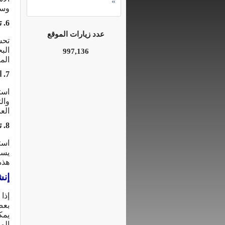
»
وسر
6. تحسين محركات البحث (SEO)
عدد زيارات الموقع
تحس
الب
997,136
الم
7. التسويق والترويج
است
وال
الع
8. تحليل الأداء والتحسين المستمر
است
يسا
هذه
إنش
إذا
يمك
الم