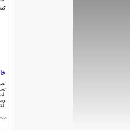
كيفي
خات
تصم
تسو
الم
ويس
إلك
نشرت فى 27 سبتم