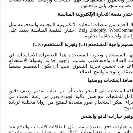
تصميم متجر يلبي توقعاتهم.
ك العديد من منصات التجارة الإلكترونية المجانية والمدفوعة مثل
Shopify، WooCommerce، وZid. اختيار المنصة المناسبة يعتمد على
انيتك واحتياجاتك التجارية.
هة المستخدم وتجربة المستخدم هما العنصران الأساسيان في
 العملاء واحتفاظهم. تصميم واجهة جذابة وسهلة الاستخدام
عد في تحسين تجربة التسوق. يجب أن يكون التصميم بسيطًا
ظمًا مع توجيه واضح للعملاء.
فة المنتجات إلى المتجر يجب أن تتم بعناية. تقديم وصف دقيق
مل للمنتجات مع صور عالية الجودة يعزز من رغبة العملاء في
راء. يمكن استخدام صور متعددة للمنتج من زوايا مختلفة لزيادة
ضوح.
ير خيارات دفع متعددة وآمنة مثل البطاقات الائتمانية والدفع عند
ستلام يعزز من ثقة العملاء. كذلك، تقديم خيارات شحن متنوعة