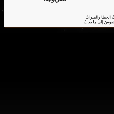
يثُ الخطا والصوابُ ...
 النفوسَ إلى ما يعابُ