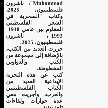
Muhammad"، ناشرون
فلسطينيون، 2025،
وكتاب "السخرية في
الشعر الفلسطيني
المقاوم بين عامي 1948-
1993"، ناشرون
فلسطينيون، 2025.
حررت العديد من الكتب،
بالإضافة إلى مجموعة من
الكتب والدواوين
المخطوطة.
كتب عن هذه التجربة
الإبداعية العديد من
الكتاب الفلسطينيين
والعرب، وأجريت معي
عدة حوارات ولقاءات
تلفزيونية.