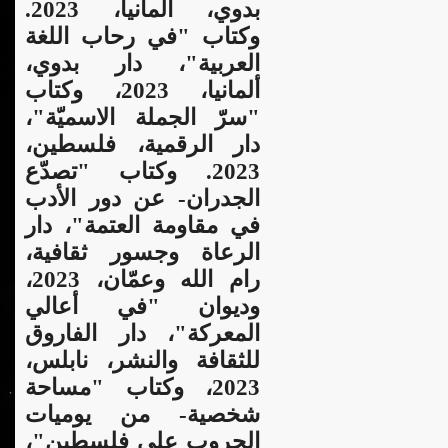
بدوي، ألمانيا، 2023.
وكتاب "في رحاب اللغة
العربية"، دار بدوي،
ألمانيا، 2023، وكتاب
"سرّ الجملة الاسميّة"،
دار الرقمية، فلسطين،
2023. وكتاب "تصدّع
الجدران- عن دور الأدب
في مقاومة العتمة"، دار
الرعاة وجسور ثقافية،
رام الله وعمّان، 2023،
وديوان "في أعالي
المعركة"، دار الفاروق
للثقافة والنشر، نابلس،
2023، وكتاب "مساحة
شخصية- من يوميات
الحروب على فلسطين"،