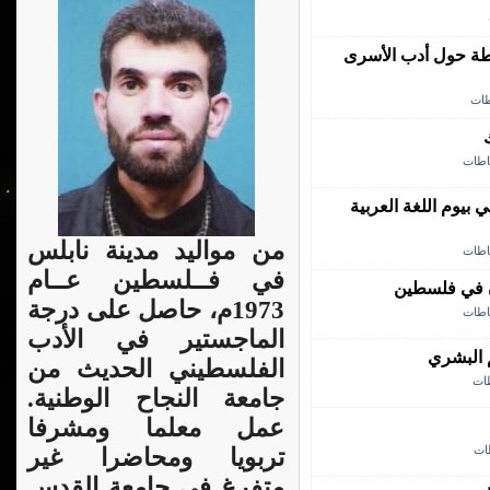
لطة حول أدب الأسرى
طات
اطات
ي بيوم اللغة العربية
من مواليد مدينة نابلس
اطات
في فــلسطين عــام
ن في فلسطين
1973م، حاصل على درجة
اطات
الماجستير في الأدب
م البشري
الفلسطيني الحديث من
طات
جامعة النجاح الوطنية.
عمل معلما ومشرفا
ات
تربويا ومحاضرا غير
متفرغ في جامعة القدس