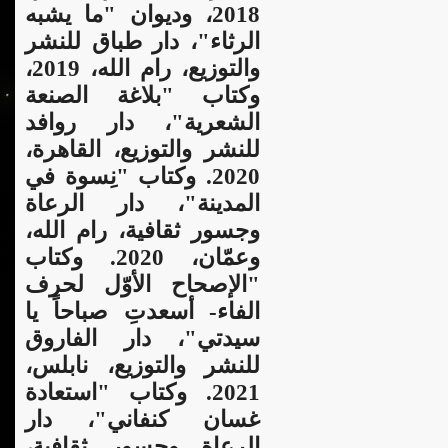
2018، وديوان "ما يشبه
الرثاء"، دار طباق للنشر
والتوزيع، رام الله، 2019،
وكتاب "بلاغة الصنعة
الشعرية"، دار روافد
للنشر والتوزيع، القاهرة،
2020. وكتاب "نِسوة في
المدينة"، دار الرعاة
وجسور ثقافية، رام الله،
وعمّان، 2020. وكتاب
"الإصحاح الأوّل لحرف
الفاء- أسعدتِ صباحاً يا
سيدتي"، دار الفاروق
للنشر والتوزيع، نابلس،
2021. وكتاب "استعادة
غسان كنفاني"، دار
الرعاة وجسور ثقافية،