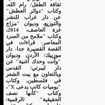
ثقافة الطفل/ رام الله،
وكتاب "دوائر العطش"
عن دار غراب للنشر
والتوزيع. وديوان "مزاج
غزة العاصف، 2014،
وكتاب "ملامح من السرد
المعاصر- قراءات في
القصة القصيرة جدا- دار
موزييك/ الأردن وديوان
"وأنت وحدك أغنية" عن
دار ليبرتي/ القدس
وبالتعاون مع بيت الشعر
في فلسطين، وكتاب
"يوميات كاتب يدعى X"،
وكتاب "كأنها نصف
الحقيقية" /الرقمية/