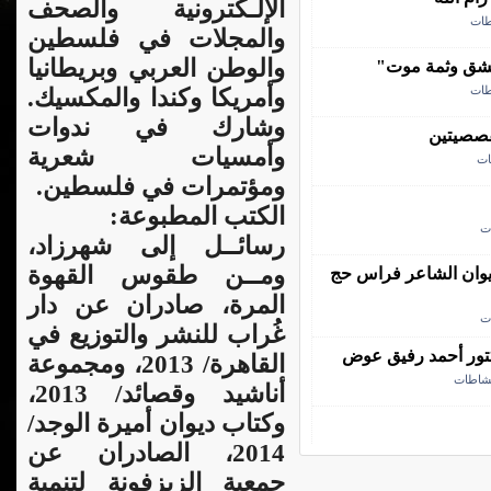
الإلـكترونية والصحف
طات
والمجلات في فلسطين
والوطن العربي وبريطانيا
عشق وثمة موت"
طات
وأمريكا وكندا والمكسيك.
وشارك في ندوات
قصصيتين
وأمسيات شعرية
ات
ومؤتمرات في فلسطين.
الكتب المطبوعة:
ت
رسائــل إلى شهرزاد،
ومــن طقوس القهوة
 ديوان الشاعر فراس حج
المرة، صادران عن دار
ت
غُراب للنشر والتوزيع في
دكتور أحمد رفيق عوض
القاهرة/ 2013، ومجموعة
نشاطات
أناشيد وقصائد/ 2013،
وكتاب ديوان أميرة الوجد/
2014، الصادران عن
جمعية الزيزفونة لتنمية