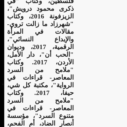
فلسطين، وكتاب "في
ذكرى محمود درويش"،
الزيزفونة 2016، وكتاب
"شهرزاد ما زالت تروي-
مقالات في المرأة
والإبداع النسائي"،
الرقمية، 2017، وديوان
"الحب أن"، دار الأمل،
الأردن، 2017. وكتاب
"ملامح من السرد
المعاصر- قراءات في
الرواية"، مكتبة كل شي،
حيفا، 2017. وكتاب
"ملامح من السرد
المعاصر- قراءات في
متنوع السرد"، مؤسسة
أنصار الضاد، أم الفحم،