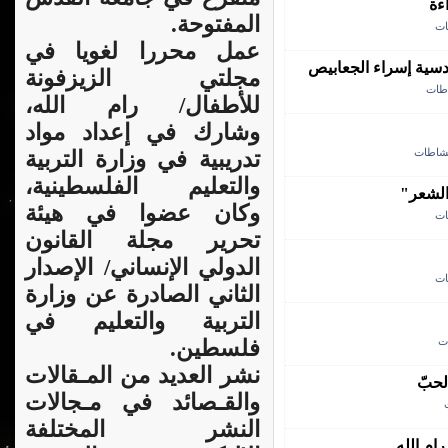
ءة
المفتوحة.
ات
عمل محررا لغويا في
دسية إسراء الجعابيص
مجلتي الزيزفونة
اطات
للأطفال/ رام الله،
وشارك في إعداد مواد
نشاطات
تدريبية في وزارة التربية
والتعليم الفلسطينية،
الشعر"
وكان عضوا في هيئة
ات
تحرير مجلة القانون
الدولي الإنساني/ الإصدار
ات
الثاني الصادرة عن وزارة
التربية والتعليم في
ت
فلسطين.
نشر العديد من المـقالات
لحبّ
والقـصائد في مـجالات
النشر المختلفة
ام الله