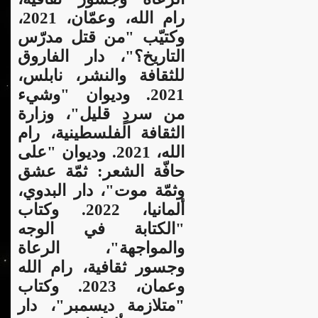
رام الله، وعمّان، 2021،
وكتيّب "من قتل مدرّس
التاريخ؟"،
دار الفاروق
للثقافة والنشر، نابلس،
2021. وديوان "وشيء
من سردٍ قليل"، وزارة
الثقافة الفلسطينية، رام
الله، 2021. وديوان "على
حافّة الشعر: ثمّة عشق
وثمّة موت"، دار البدوي،
ألمانيا، 2022. وكتاب
"الكتابة في الوجه
والمواجهة"، الرعاة
وجسور ثقافية، رام الله
وعمان، 2023. و
كتاب
"متلازمة ديسمبر"، دار