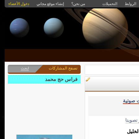
الروابط
التحميلات
من نحن؟
إنشاء موقع مجاني
دخول الأعضاء
تصفح المشاركات
ابحث
فراس حج محمد
 صوتية
 تصويتا
لخليل