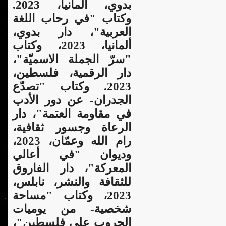
بدوي، ألمانيا، 2023.
وكتاب "في رحاب اللغة
العربية"، دار بدوي،
ألمانيا، 2023، وكتاب
"سرّ الجملة الاسميّة"،
دار الرقمية، فلسطين،
2023. وكتاب "تصدّع
الجدران- عن دور الأدب
في مقاومة العتمة"، دار
الرعاة وجسور ثقافية،
رام الله وعمّان، 2023،
وديوان "في أعالي
المعركة"، دار الفاروق
للثقافة والنشر، نابلس،
2023، وكتاب "مساحة
شخصية- من يوميات
الحروب على فلسطين"،