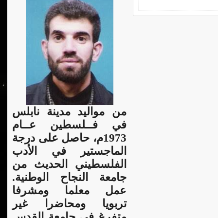
من مواليد مدينة نابلس
في فــلسطين عــام
1973م، حاصل على درجة
الماجستير في الأدب
الفلسطيني الحديث من
جامعة النجاح الوطنية.
عمل معلما ومشرفا
تربويا ومحاضرا غير
متفرغ في جامعة القدس