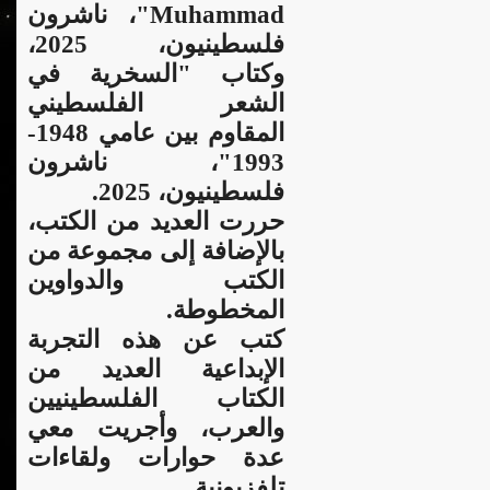
Muhammad"، ناشرون
فلسطينيون، 2025،
وكتاب "السخرية في
الشعر الفلسطيني
المقاوم بين عامي 1948-
1993"، ناشرون
فلسطينيون، 2025.
حررت العديد من الكتب،
بالإضافة إلى مجموعة من
الكتب والدواوين
المخطوطة.
كتب عن هذه التجربة
الإبداعية العديد من
الكتاب الفلسطينيين
والعرب، وأجريت معي
عدة حوارات ولقاءات
تلفزيونية.