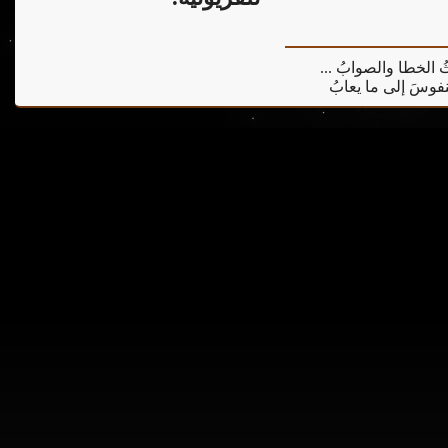
يثُ الخطا والصوابُ ...
 النفوسَ إلى ما يعابُ