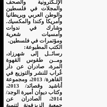
الإلـكترونية والصحف
والمجلات في فلسطين
والوطن العربي وبريطانيا
وأمريكا وكندا والمكسيك.
وشارك في ندوات
وأمسيات شعرية
ومؤتمرات في فلسطين.
الكتب المطبوعة:
رسائــل إلى شهرزاد،
ومــن طقوس القهوة
المرة، صادران عن دار
غُراب للنشر والتوزيع في
القاهرة/ 2013، ومجموعة
أناشيد وقصائد/ 2013،
وكتاب ديوان أميرة الوجد/
2014، الصادران عن
جمعية الزيزفونة لتنمية