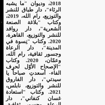
2018، وديوان "ما يشبه
الرثاء"، دار طباق للنشر
والتوزيع، رام الله، 2019،
وكتاب "بلاغة الصنعة
الشعرية"، دار روافد
للنشر والتوزيع، القاهرة،
2020. وكتاب "نِسوة في
المدينة"، دار الرعاة
وجسور ثقافية، رام الله،
وعمّان، 2020. وكتاب
"الإصحاح الأوّل لحرف
الفاء- أسعدتِ صباحاً يا
سيدتي"، دار الفاروق
للنشر والتوزيع، نابلس،
2021. وكتاب "استعادة
غسان كنفاني"، دار
الرعاة وجسور ثقافية،