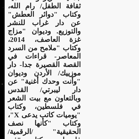
ثقافة الطفل/ رام الله،
وكتاب "دوائر العطش"
عن دار غراب للنشر
والتوزيع. وديوان "مزاج
غزة العاصف، 2014،
وكتاب "ملامح من السرد
المعاصر- قراءات في
القصة القصيرة جدا- دار
موزييك/ الأردن وديوان
"وأنت وحدك أغنية" عن
دار ليبرتي/ القدس
وبالتعاون مع بيت الشعر
في فلسطين، وكتاب
"يوميات كاتب يدعى X"،
وكتاب "كأنها نصف
الحقيقية" /الرقمية/