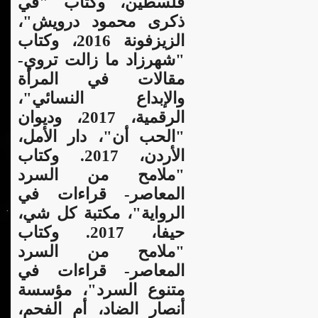
فلسطين، وكتاب "في
ذكرى محمود درويش"،
الزيزفونة 2016، وكتاب
"شهرزاد ما زالت تروي-
مقالات في المرأة
والإبداع النسائي"،
الرقمية، 2017، وديوان
"الحب أن"، دار الأمل،
الأردن، 2017. وكتاب
"ملامح من السرد
المعاصر- قراءات في
الرواية"، مكتبة كل شي،
حيفا، 2017. وكتاب
"ملامح من السرد
المعاصر- قراءات في
متنوع السرد"، مؤسسة
أنصار الضاد، أم الفحم،