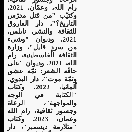
رام الله، وعمّان، 2021،
وكتيّب "من قتل مدرّس
التاريخ؟"،
دار الفاروق
للثقافة والنشر، نابلس،
2021. وديوان "وشيء
من سردٍ قليل"، وزارة
الثقافة الفلسطينية، رام
الله، 2021. وديوان "على
حافّة الشعر: ثمّة عشق
وثمّة موت"، دار البدوي،
ألمانيا، 2022. وكتاب
"الكتابة في الوجه
والمواجهة"، الرعاة
وجسور ثقافية، رام الله
وعمان، 2023. و
كتاب
"متلازمة ديسمبر"، دار