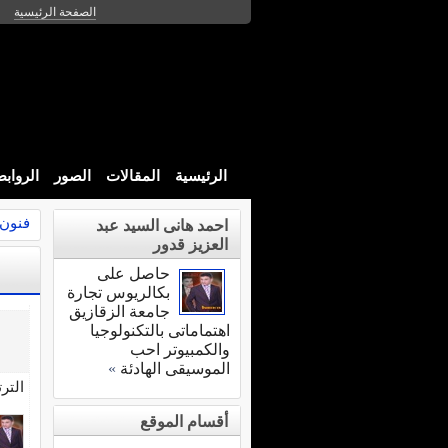
الصفحة الرئيسية
الرئيسية
المقالات
الصور
الرواب
فنون 
احمد هانى السيد عبد
العزيز قدور
حاصل على
بكالريوس تجارة
جامعة الزقازيق
اهتماماتى بالتكنولوجيا
والكمبيوتر احب
الموسيقى الهادئة
»
التر
أقسام الموقع