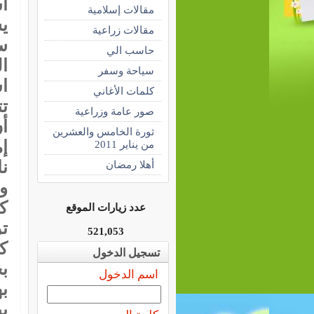
أ
مقالات إسلامية
ي
مقالات زراعية
س
حاسب الي
ا
سياحة وسفر
اس
كلمات الأغاني
ت
صور عامة وزراعية
أ
ثورة الخامس والعشرين
إم
من يناير 2011
ن
أهلا رمضان
و
كل
عدد زيارات الموقع
تر
521,053
ك
تسجيل الدخول
ب
اسم الدخول
ب
ب