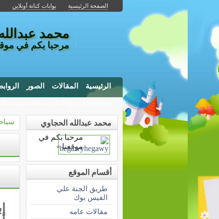
الصفحة الرئيسية
بوابات كنانة أونلاين
محمد عبدالله
مرحبا بكم في موقع
الرئيسية
المقالات
الصور
الرواب
://kenanaonline.com/hegawyhegawy
سياح
محمد عبدالله الحجاوي
مرحبا بكم في
موقعنا
»
أقسام الموقع
طريق الجنة علي
الفيس بوك
إ
مقالات عامه