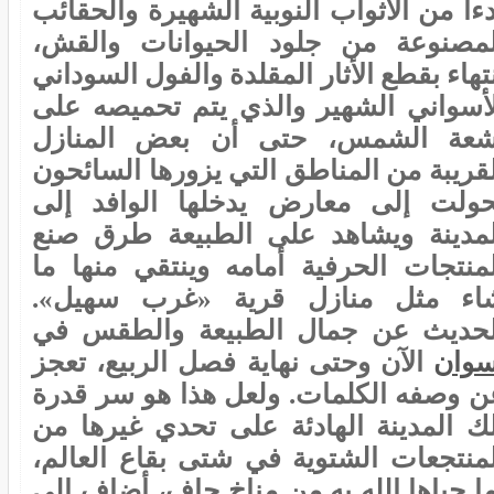
ءاً من الأثواب النوبية الشهيرة والحقائب
لمصنوعة من جلود الحيوانات والقش،
تهاء بقطع الأثار المقلدة والفول السوداني
لأسواني الشهير والذي يتم تحميصه على
شعة الشمس، حتى أن بعض المنازل
لقريبة من المناطق التي يزورها السائحون
حولت إلى معارض يدخلها الوافد إلى
لمدينة ويشاهد على الطبيعة طرق صنع
لمنتجات الحرفية أمامه وينتقي منها ما
اء مثل منازل قرية «غرب سهيل».
لحديث عن جمال الطبيعة والطقس في
سوان
الآن وحتى نهاية فصل الربيع، تعجز
ن وصفه الكلمات. ولعل هذا هو سر قدرة
لك المدينة الهادئة على تحدي غيرها من
لمنتجعات الشتوية في شتى بقاع العالم،
ما حباها الله به من مناخ جاف، أضاف إلى