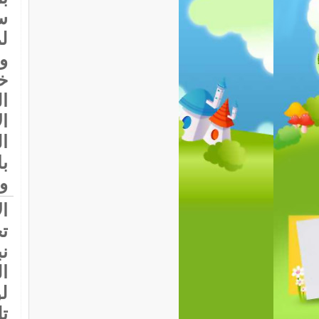
سي
ل
و
خ
ا
ا
ا
ب
و
ا
ت
ن
ا
لو
ت