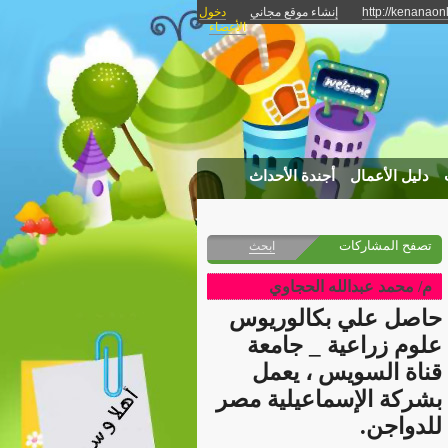
http://kenanao
إنشاء موقع مجاني
دخول
الأعضاء
دليل الأعمال
أجندة الأحداث
تصفح المشاركات
ابحث
م/ محمد عبدالله الحجاوي
حاصل علي بكالوريوس
علوم زراعية _ جامعة
قناة السويس ، يعمل
بشركة الإسماعيلية مصر
للدواجن.