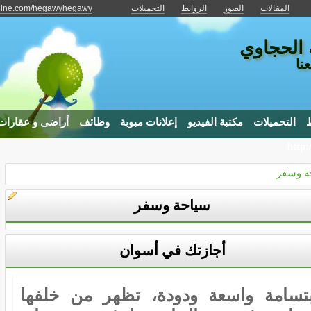
المقالات
الصور
الروابط
التحميلات
nline.com/hegawyhegawy
 الحجاوي
نا
ط
التحميلات
مكتبة الفيديو
إعلانات مبوبة
وظائف
أراضى و عقارات
http
ة وسفر
سياحة وسفر
أجازتك في أسوان
بتسامة واسعة ودودة، تظهر من خلفها