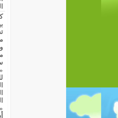
ال
ك
ب
ت
م
و
م
سي
«
ل
ال
ا
ا
«
أ