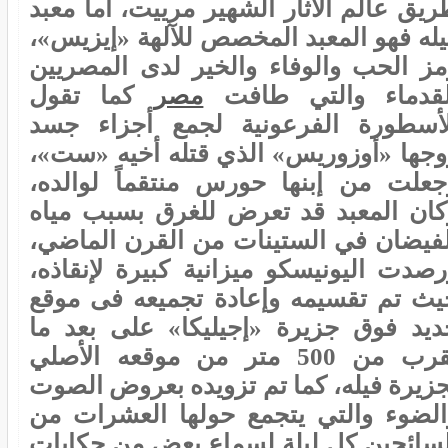
ريق عالم الآثار الشهير مرييت، أما معبد
يله فهو المعبد المخصص للآلهة «إيزيس»،
مز الحب والوفاء والخير لدى المصريين
لقدماء والتي طافت
مصر
كما تقول
لأسطورة الفرعونية لجمع أجزاء جسد
وجها «أوزوريس» الذي قتله أخيه «ست»،
جعلت من إبنها حورس منتقماً لوالده،
كان المعبد قد تعرض للغرق بسبب مياه
لفيضان في الستينات من القرن الماضي،
رصدت اليونيسكو ميزانية كبيرة لإنقاذه،
يث تم تقسيمه وإعادة تجميعه فى موقع
ديد فوق جزيرة «إجيليكا» على بعد ما
يقرب من 500 متر من موقعه الأصلي
جزيرة فيله، كما تم تزويده بعروض الصوت
الضوء والتي يتجمع حولها العشرات من
لسائحين كل ليلة لسماع بعض من حكايات