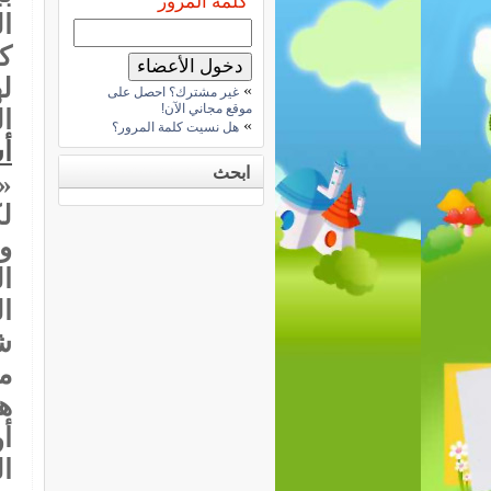
كلمة المرور
ك
ل
»
غير مشترك؟ احصل على
موقع مجاني الآن!
ا
»
هل نسيت كلمة المرور؟
أ
ابحث
«
لك
و
ا
ال
ش
م
ه
أ
ال