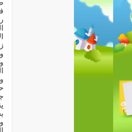
ط
ف
ر
ا
ا
ز
و
و
ا
و
ح
ج
ب
و
ا