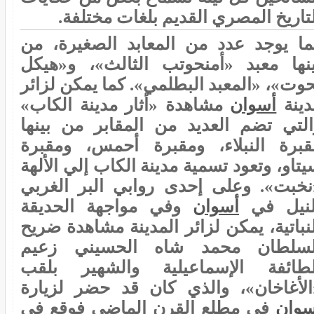
تاريخ المصري القديم بلغات مختلفة.
ما يوجد عدد من المعابد الصغيرة، من
ينها معبد «أمنحوتب الثالث»، و«هيكل
حوت»، «المعبد البطلمي». كما يمكن لزائر
دينة
أسوان
مشاهدة «أثار مدينة الكاب»
التي تضم العديد من المقابر من بينها
قبرة النبلاء، ومقبرة أحمس، ومقبرة
تاو، وتعود تسمية مدينة الكاب إلي الألهة
نخبت». وعلى إحدى روابي البر الغربي
لنيل في
أسوان
وفي مواجهة الحديقة
نباتية، يمكن لزائر المدينة مشاهدة ضريح
لسلطان محمد شاه الحسيني زعيم
لطائفة الإسماعيلية والشهير بلقب
الأغاخان»، والذي كان قد حضر لزيارة
سوان
في مطلع القرن الماضي فوقع في