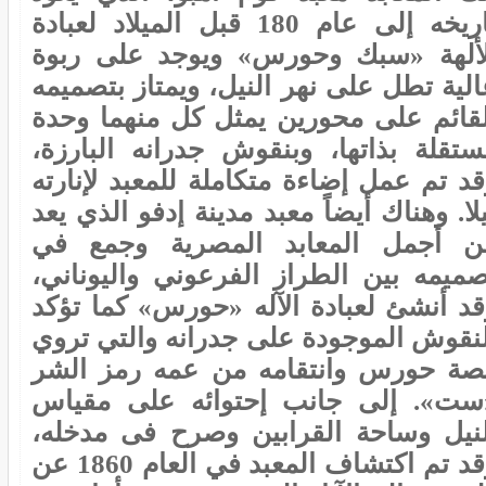
تاريخه إلى عام 180 قبل الميلاد لعبادة
لألهة «سبك وحورس» ويوجد على ربوة
الية تطل على نهر النيل، ويمتاز بتصميمه
لقائم على محورين يمثل كل منهما وحدة
ستقلة بذاتها، وبنقوش جدرانه البارزة،
قد تم عمل إضاءة متكاملة للمعبد لإنارته
لا. وهناك أيضاً معبد مدينة إدفو الذي يعد
ن أجمل المعابد المصرية وجمع في
صميمه بين الطراز الفرعوني واليوناني،
قد أنشئ لعبادة الآله «حورس» كما تؤكد
لنقوش الموجودة على جدرانه والتي تروي
صة حورس وانتقامه من عمه رمز الشر
ست». إلى جانب إحتوائه على مقياس
لنيل وساحة القرابين وصرح فى مدخله،
وقد تم اكتشاف المعبد في العام 1860 عن