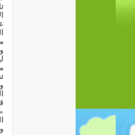
ا
ع
ا
م
و
لي
م
ت
و
ا
ق
«
ا