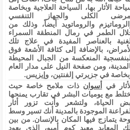
احة الأثار بها، السياحة العلاجية وبخاصة
مرضى الكلى والجهاز التنفسي
الروماتيزم والروماتويد أيضاً، وذلك من
لال الطمر في رمال المنطقة السمراء
لغنية بالعناصر المفيدة في علاج تلك
لأمراض، بالإضافة إلى كثافة الأشعة فوق
لبنفسجية المنعكسة من الجبال المحيطة
المدينة، ومن صفحة النيل على مدار العام
بخاصة في جزيرتي إلفنتين، وإيزيس.
لأثار في
أسوان
ذات ملامح خاصة حيث
ختلط مع يوميات البشر في تقارب يمنحها
بض الحياة، ولتشعر وأنت تزور أثار
لفراعنة الموجودة بالمدينة أنك تسير وسط
حة يتمازج فيها المكان بالإنسان. من بين
لك المعابد معبد كوم أمبو، الذي يعود