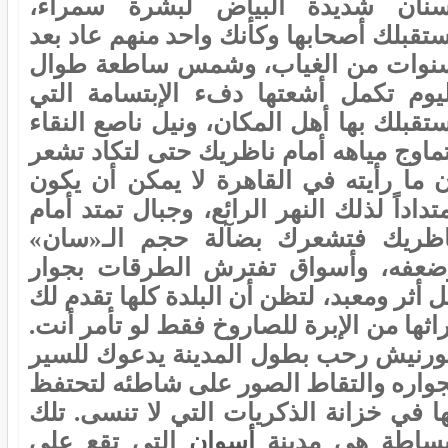
سنان شديدة البياض لبشرة سمراء،
ستقبلك أصحابها وكأنك واحد منهم عاد بعد
نوات من الغياب، وشمس ساطعة طوال
ليوم تكمل أشعتها دفء الإبتسامة التي
تقبلك بها أهل المكان، ونيل ناصع النقاء
تماوج مياهه أمام ناظريك حتى لتكاد تشعر
ن ما رأيته في القاهرة لا يمكن أن يكون
تداداً لذلك النهر الرائع، وجبال تمتد أمام
اظريك فتشعرك بضآلة حجم الـ«سان»
ضعفه، وأسواق تفترش الطرقات بجوار
 أثر ومعبد، لتظن أن البلدة كلها تقدم لك
اثها من الإبرة للصاروخ فقط لو تأمر أنت.
ورنيش رحب بطول المدينة يدعوك للسير
جواره والتقاط الصور على شاطئه لتحتفظ
ها في خزانة الذكريات التي لا تنسى. تلك
بساطة هي مدينة
أسوان
التي تقع على