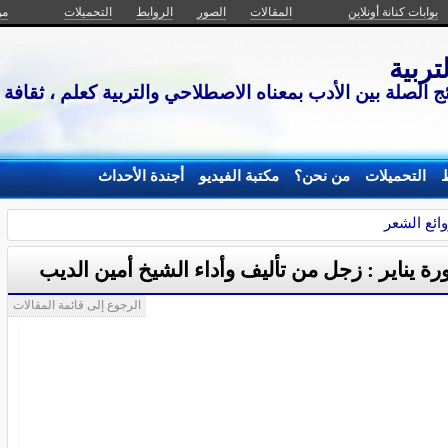
بوابات كنانة أونلاين
المقالات
الصور
الروابط
التحميلات
من
تربية
ج الصلة بين الأدب بمعناه الاصطلاحي والتربية كعلم ، ثقافة 
ط
التحميلات
من نحن؟
مكتبة الفيديو
أجندة الأحداث
ائع الشعر
رة يناير : زجل من تأليف وأداء الشيخ أمين الديب
الرجوع إلى قائمة المقالات