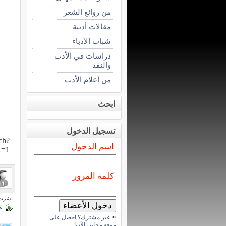
من روائع الشعر
مقالات أدبية
شباب الأدباء
دراسات في الأدب
والنقد
من أعلام الأدب
ابحث
تسجيل الدخول
ch?
اسم الدخول
R=1
كلمة المرور
نشرت فى 24 ماي
ش
»
غير مشترك؟ احصل على
موقع مجاني الآن!