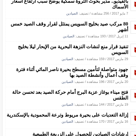
بالفيديو.. مدير بحوث الثروة سمكية يوضح سبب ارتفاع أسعار
الأسماك
7 مايو 2017
/
256 مشاهدة
/ تصنيف:
الصيادين
80 مركب صيد بخليج السويس يمتثل لقرار وقف الصيد خمس
أشهر
11 إبريل 2017
/
193 مشاهدة
/ تصنيف:
الصيادين
تنفيذ قرار منع لنشات النزهة البحرية من الإبحار ليلا بخليج
السويس
29 مارس 2017
/
159 مشاهدة
/ تصنيف:
الصيادين
جهود متواصلة لتأمين مسطح بحيرة ناصر المائي أثناء فترة
وقف أعمال وأنشطة الصيد بها
20 مارس 2017
/
196 مشاهدة
/ تصنيف:
الصيادين
فتح ميناء بوغاز عزبة البرج أمام حركة الصيد بعد تحسن حالة
الطقس
19 مارس 2017
/
144 مشاهدة
/ تصنيف:
الصيادين
إزالة التعديات على بحيرة مريوط وترعة المحمودية بالإسكندرية
16 مارس 2017
/
170 مشاهدة
/ تصنيف:
الصيادين
إرشادات الصيادين للحصول على الزريعة الطبيعية