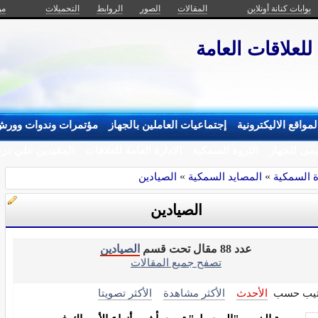
بوابات كنانة أونلاين
المقالات
الصور
الروابط
التحميلات
من
 للعلاقات العامة
مواقع الاليكترونية
إجتماعيات العاملين بالجهاز
مؤتمرات وندوات وورش
يمى للجهاز
الثروة السمكية
الادارة العامة للعلاقات
المقيدين علي درج
ة السمكية
»
المصايد السمكية
»
الصيادين
الصيادين
عدد 88 مقال تحت قسم
الصيادين
تصفح جميع المقالات
تيب حسب
الأحدث
الأكثر مشاهدة
الأكثر تصويتا