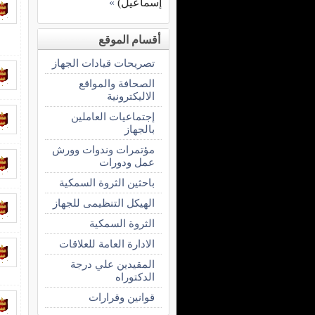
إسماعيل)
»
أقسام الموقع
تصريحات قيادات الجهاز
الصحافة والمواقع
الاليكترونية
إجتماعيات العاملين
بالجهاز
مؤتمرات وندوات وورش
عمل ودورات
باحثين الثروة السمكية
الهيكل التنظيمى للجهاز
الثروة السمكية
الادارة العامة للعلاقات
المقيدين علي درجة
الدكتوراه
قوانين وقرارات