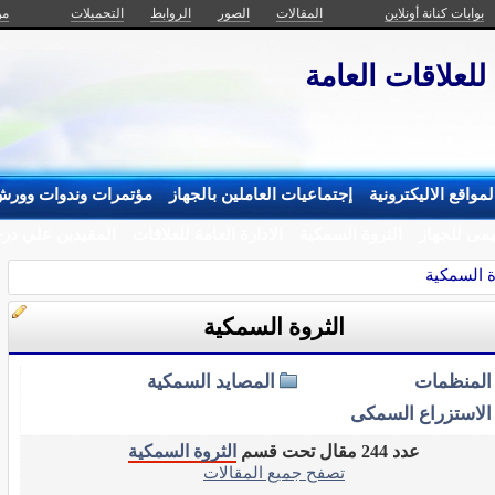
بوابات كنانة أونلاين
المقالات
الصور
الروابط
التحميلات
من
 للعلاقات العامة
مواقع الاليكترونية
إجتماعيات العاملين بالجهاز
مؤتمرات وندوات وورش
يمى للجهاز
الثروة السمكية
الادارة العامة للعلاقات
المقيدين علي درج
ة السمكية
الثروة السمكية
المنظمات
المصايد السمكية
الاستزراع السمكى
عدد 244 مقال تحت قسم
الثروة السمكية
تصفح جميع المقالات