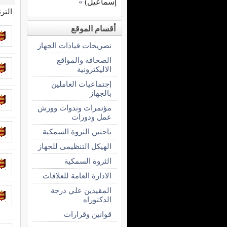
إسماعيل)
»
التر
أقسام الموقع
تصريحات قيادات الجهاز
الصحافة والمواقع
الاليكترونية
إجتماعيات العاملين
بالجهاز
مؤتمرات وندوات وورش
عمل ودورات
باحثين الثروة السمكية
الهيكل التنظيمى للجهاز
الثروة السمكية
الادارة العامة للعلاقات
المقيدين علي درجة
الدكتوراه
قوانين وقرارات