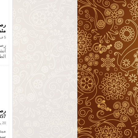
رصد
مثم
5 فبراير 2013
رصد
أنش
الط
357
20 يناير 2013
ميدي