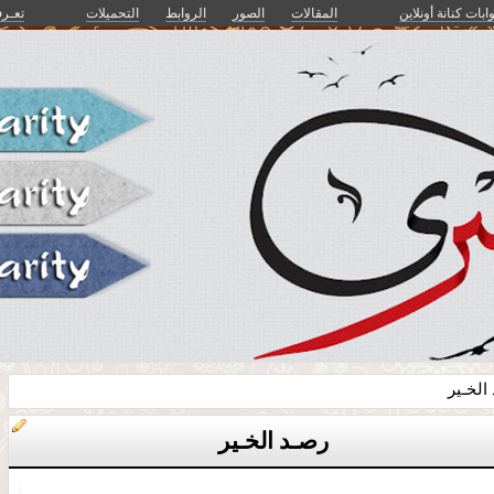
وابات كنانة أونلاين
المقالات
الصور
الروابط
التحميلات
تعـرف
الخـير
رصـد الخـير