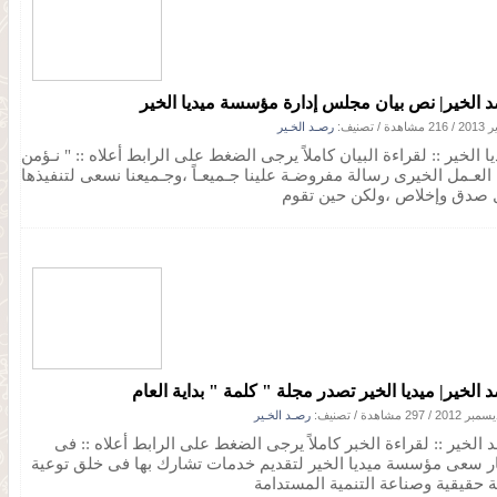
 الخير| نص بيان مجلس إدارة مؤسسة ميديا الخير
/
216 مشاهدة
/ تصنيف:
رصـد الخـير
ا الخير :: لقراءة البيان كاملاً يرجى الضغط على الرابط أعلاه :: " نـؤمن
 العـمل الخيرى رسالة مفروضـة علينا جـميعـاً ،وجـميعنا نسعى لتنفيذها
 صدق وإخلاص ،ولكن حين تقوم
 الخير| ميديا الخير تصدر مجلة " كلمة " بداية العام
/
297 مشاهدة
/ تصنيف:
رصـد الخـير
 الخير :: لقراءة الخبر كاملاً يرجى الضغط على الرابط أعلاه :: فى
ر سعى مؤسسة ميديا الخير لتقديم خدمات تشارك بها فى خلق توعية
ية حقيقية وصناعة التنمية المستدامة