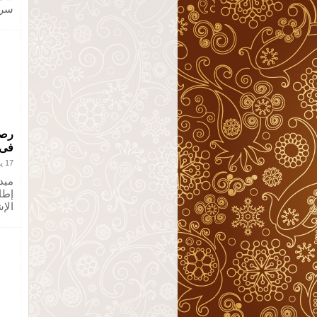
سرط
رصد
فى
17 يناير 2013
ميدي
إطا
الإ