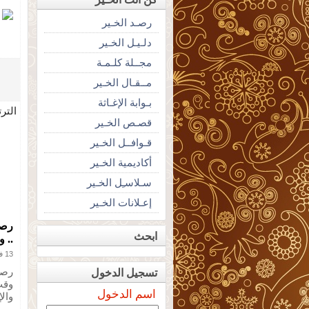
رصـد الخـير
دلـيـل الخـير
مجــلة كلـمـة
مــقـال الخـير
بـوابة الإغـاثة
التر
قصـص الخـير
قـوافــل الخـير
أكاديمية الخـير
سـلاسـِل الخـير
إعـلانات الخـير
ابحث
.. 
13 فبراير 2013
رصد
تسجيل الدخول
وقت
اسم الدخول
وال