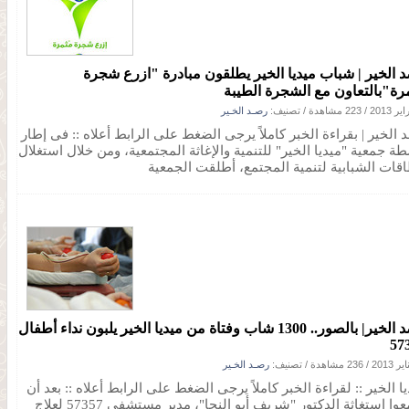
 الخير | شباب ميديا الخير يطلقون مبادرة "ازرع شجرة
رة"بالتعاون مع الشجرة الطيبة
/
223 مشاهدة
/ تصنيف:
رصـد الخـير
 الخير | بقراءة الخبر كاملاً يرجى الضغط على الرابط أعلاه :: فى إطار
طة جمعية "ميديا الخير" للتنمية والإغاثة المجتمعية، ومن خلال استغلال
اقات الشبابية لتنمية المجتمع، أطلقت الجمعية
رصد الخير| بالصور.. 1300 شاب وفتاة من ميديا الخير يلبون نداء أطفال
57
/
236 مشاهدة
/ تصنيف:
رصـد الخـير
ا الخير :: لقراءة الخبر كاملاً يرجى الضغط على الرابط أعلاه :: بعد أن
سمعوا استغاثة الدكتور "شريف أبو النجا"، مدير مستشفى 57357 لعلاج