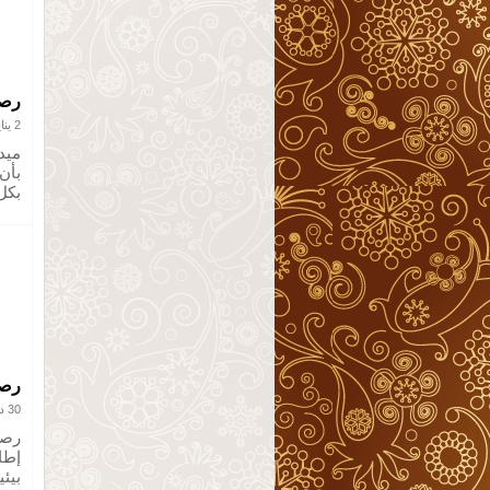
رصد
2 يناير 2013
ميدي
بأن
بكل
رصد
30 ديسمبر 2012
رصد
إطا
بيئ