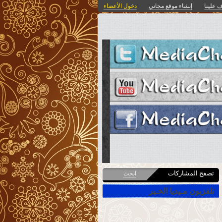
 علينا
إنشاء موقع مجاني
دخول الأعضاء
تصفح المشاركات
ابحث
تلفزيون مـيديا الخـير