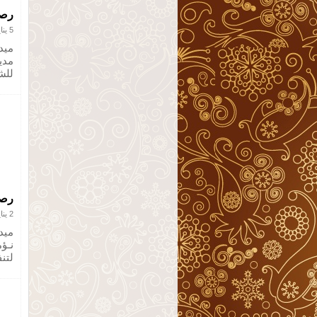
رصد الخير
5 يناير 2013
ميدي
للش
رصد
2 يناير 2013
ميدي
نـؤ
لتن