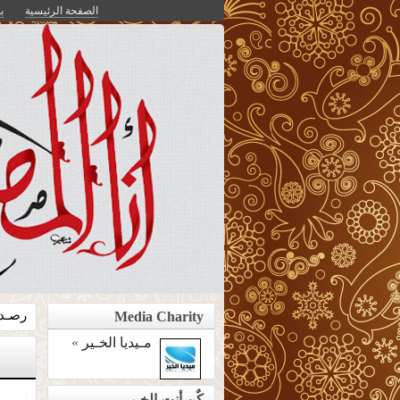
الصفحة الرئيسية
ب
رصـد 
Media Charity
مـيديا الخـير
»
كٌن أنت الخـير