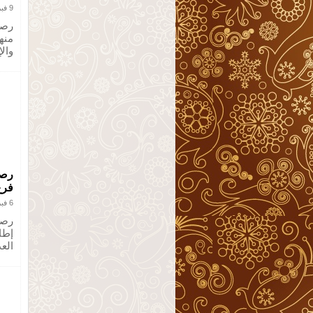
9 فبراير 2013
رصد 
منه
والإ
رصد
فرع
6 فبراير 2013
رصد
إطار
الع