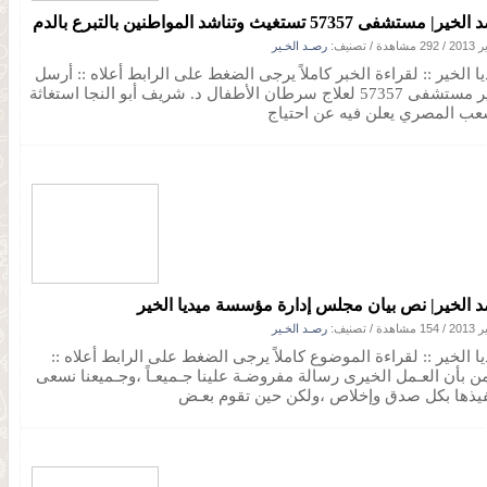
| مستشفى 57357 تستغيث وتناشد المواطنين بالتبرع بالدم
/
292 مشاهدة
/ تصنيف:
رصـد الخـير
ا الخير :: لقراءة الخبر كاملاً يرجى الضغط على الرابط أعلاه :: أرسل
مدير مستشفى 57357 لعلاج سرطان الأطفال د. شريف أبو النجا استغاثة
عب المصري يعلن فيه عن احتياج
 الخير| نص بيان مجلس إدارة مؤسسة ميديا الخير
/
154 مشاهدة
/ تصنيف:
رصـد الخـير
ا الخير :: لقراءة الموضوع كاملاً يرجى الضغط على الرابط أعلاه ::
من بأن العـمل الخيرى رسالة مفروضـة علينا جـميعـاً ،وجـميعنا نسعى
فيذها بكل صدق وإخلاص ،ولكن حين تقوم بعـض