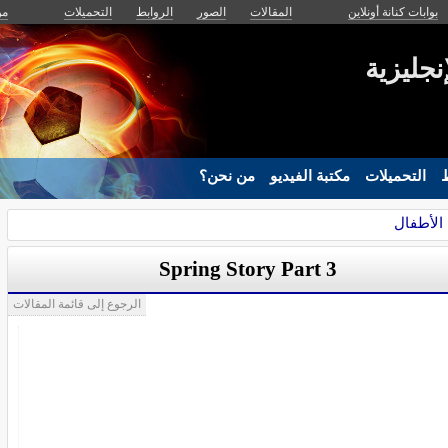
بوابات كنانة أونلاين
المقالات
الصور
الروابط
التحميلات
من
إنجليزية
ط
التحميلات
مكتبة الفيديو
من نحن؟
 الأطفال
Spring Story Part 3
الرجوع إلى قائمة المقالات