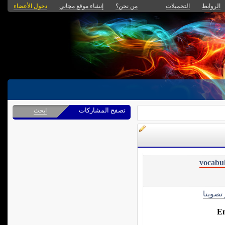
الروابط
التحميلات
من نحن؟
إنشاء موقع مجاني
دخول الأعضاء
تصفح المشاركات
ابحث
vocabu
 تصويتا
En