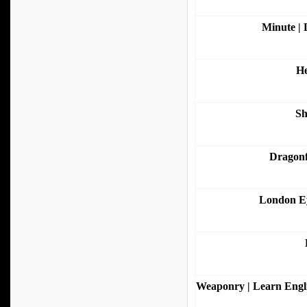
Minute | 
He
Sh
Dragonf
London Ey
Weaponry | Learn Engli