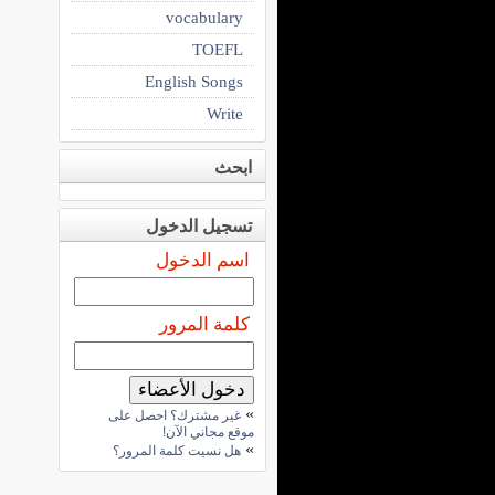
vocabulary
TOEFL
English Songs
Write
ابحث
تسجيل الدخول
اسم الدخول
كلمة المرور
»
غير مشترك؟ احصل على
موقع مجاني الآن!
»
هل نسيت كلمة المرور؟