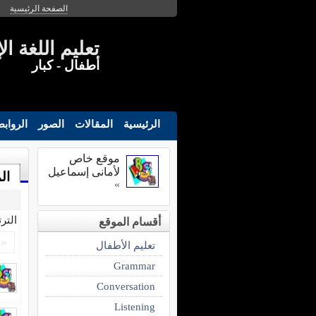
الصفحة الرئيسية
تعليم اللغة ال
أطفال - كبار
الرئيسية
المقالات
الصور
الرواب
موقع خاص
لأمانى إسماعيل
ال
»
التر
أقسام الموقع
«
تعليم الأطفال
Grammar
Conversation
Listening