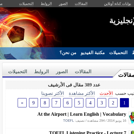
بوابات كنانة أونلاين
المقالات
الصور
الروابط
التحميلات
من
إنجليزية
ط
التحميلات
مكتبة الفيديو
من نحن؟
المقالات
الصور
الروابط
التحميلات
مقالات
عدد 389 مقال فى الأرشيف
تيب حسب
الأحدث
الأكثر مشاهدة
الأكثر تصويتا
»
9
8
7
6
5
4
3
2
1
At the Airport | Learn English | Vocabulary
16 يونيو 2014
/
294 مشاهدة
/ تصنيف:
TOEFL
TOEFL Listening Practice - Lecture 7