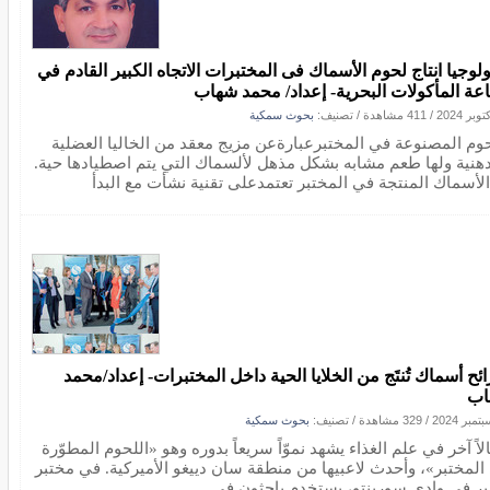
ولوجيا انتاج لحوم الأسماك فى المختبرات الاتجاه الكبير القادم في
عة المأكولات البحرية- إعداد/ محمد شهاب
/
411 مشاهدة
/ تصنيف:
بحوث سمكية
حوم المصنوعة في المختبرعبارةعن مزيج معقد من الخاليا العضلية
دهنية ولها طعم مشابه بشكل مذهل لألسماك التي يتم اصطيادها حية.
الأسماك المنتجة في المختبر تعتمدعلى تقنية نشأت مع البدأ
ئح أسماك تُنتَج من الخلايا الحية داخل المختبرات- إعداد/محمد
اب
/
329 مشاهدة
/ تصنيف:
بحوث سمكية
اً آخر في علم الغذاء يشهد نموّاً سريعاً بدوره وهو «اللحوم المطوّرة
المختبر»، وأحدث لاعبيها من منطقة سان دييغو الأميركية. في مختبر
ر في وادي سورينتو، يستخدم باحثون في