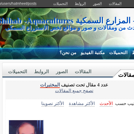
المقالات
الصور
الروابط
التحميلات
m/users/hatmheet/posts
كية Mohamed Shihab -Aquacultures
دث من ومقالات و صور و مواقع تخص الاستزراع السمكى
ط
التحميلات
مكتبة الفيديو
من نحن؟
المقالات
الصور
الروابط
التحميلات
مقالات
عدد 4 مقال تحت تصنيف
المختبرات
تصفح جميع المقالات
تيب حسب
الأحدث
الأكثر مشاهدة
الأكثر تصويتا