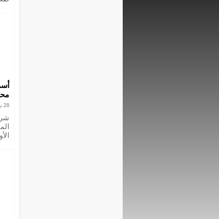
أسم
محم
28 يناير 2024
شرك
الم
الأو