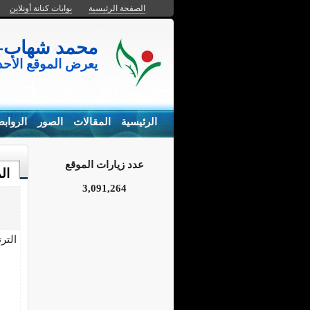
الصفحة الرئيسية
بوابات كنانة أونلاين
محمد شهاب- المزارع السم
يعرض الموقع الأح
الرئيسية
المقالات
الصور
الرواب
عدد زيارات الموقع
ال
3,091,264
التر