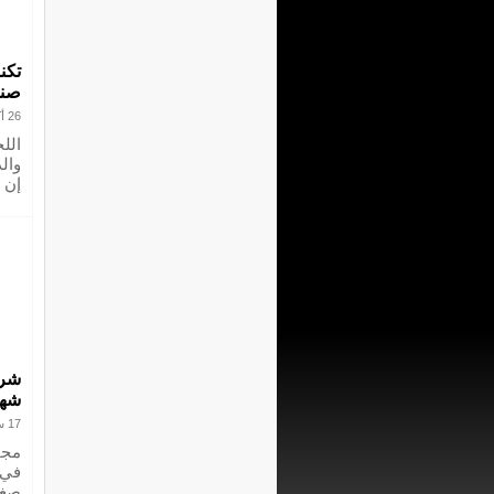
تكن
صنا
26 أكتوبر 2024
الل
وال
إن 
شرا
شه
17 سبتمبر 2024
مجال
في 
صغي