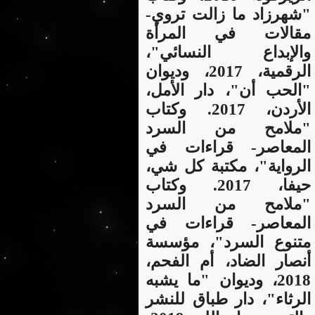
"شهرزاد ما زالت تروي-
مقالات في المرأة
والإبداع النسائي"،
الرقمية، 2017، وديوان
"الحب أن"، دار الأمل،
الأردن، 2017. وكتاب
"ملامح من السرد
المعاصر- قراءات في
الرواية"، مكتبة كل شي،
حيفا، 2017. وكتاب
"ملامح من السرد
المعاصر- قراءات في
متنوع السرد"، مؤسسة
أنصار الضاد، أم الفحم،
2018، وديوان "ما يشبه
الرثاء"، دار طباق للنشر