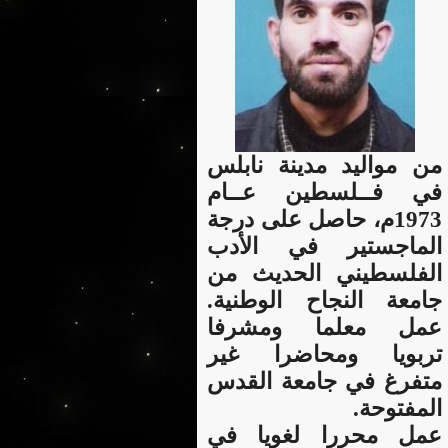
من مواليد مدينة نابلس
في فــلسطين عــام
1973م، حاصل على درجة
الماجستير في الأدب
الفلسطيني الحديث من
جامعة النجاح الوطنية.
عمل معلما ومشرفا
تربويا ومحاضرا غير
متفرغ في جامعة القدس
المفتوحة.
عمل محررا لغويا في