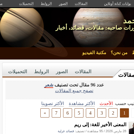
بوابات كنانة أونلاين
المقالات
الصور
الروابط
التحميلات
من
مد
ت صاحبه: مقالات، قصائد، أخبار
ط
من نحن؟
مكتبة الفيديو
المقالات
الصور
الروابط
التحميلات
مقالات
عدد 96 مقال تحت تصنيف
شعر
تصفح جميع المقالات
تيب حسب
الأحدث
الأكثر مشاهدة
الأكثر تصويتا
»
7
6
5
4
3
2
1
المعنى الأخير للغة: إلى ريم
28 مارس 2026
/
95 مشاهدة
/ تصنيف:
قصائد غزلية