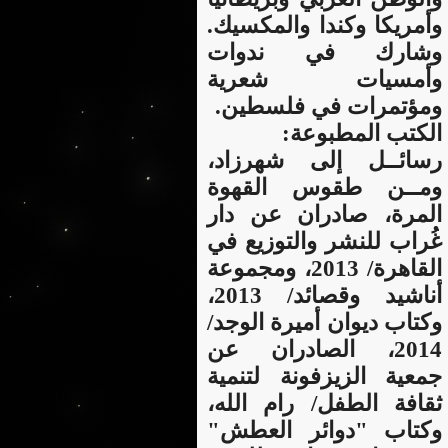
وأمريكا وكندا والمكسيك.
وشارك في ندوات
وأمسيات شعرية
ومؤتمرات في فلسطين.
الكتب المطبوعة:
رسائــل إلى شهرزاد،
ومــن طقوس القهوة
المرة، صادران عن دار
غُراب للنشر والتوزيع في
القاهرة/ 2013، ومجموعة
أناشيد وقصائد/ 2013،
وكتاب ديوان أميرة الوجد/
2014، الصادران عن
جمعية الزيزفونة لتنمية
ثقافة الطفل/ رام الله،
وكتاب "دوائر العطش"