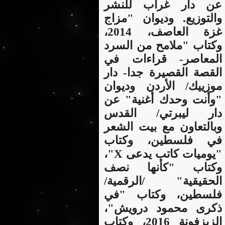
عن دار غراب للنشر
والتوزيع. وديوان "مزاج
غزة العاصف، 2014،
وكتاب "ملامح من السرد
المعاصر- قراءات في
القصة القصيرة جدا- دار
موزييك/ الأردن وديوان
"وأنت وحدك أغنية" عن
دار ليبرتي/ القدس
وبالتعاون مع بيت الشعر
في فلسطين، وكتاب
"يوميات كاتب يدعى X"،
وكتاب "كأنها نصف
الحقيقية" /الرقمية/
فلسطين، وكتاب "في
ذكرى محمود درويش"،
الزيزفونة 2016، وكتاب