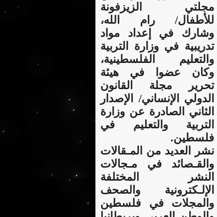
مجلتي الزيزفونة
للأطفال/ رام الله،
وشارك في إعداد مواد
تدريبية في وزارة التربية
والتعليم الفلسطينية،
وكان عضوا في هيئة
تحرير مجلة القانون
الدولي الإنساني/ الإصدار
الثاني الصادرة عن وزارة
التربية والتعليم في
فلسطين.
نشر العديد من المـقالات
والقـصائد في مـجالات
النشر المختلفة
الإلـكترونية والصحف
والمجلات في فلسطين
والوطن العربي وبريطانيا