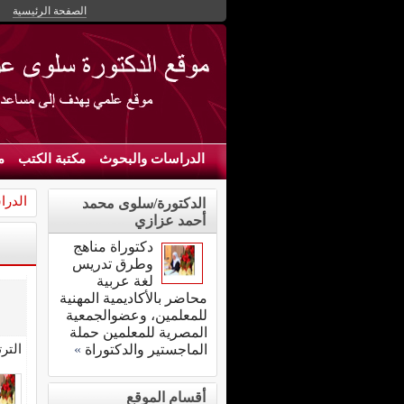
الصفحة الرئيسية
الدراسات والبحوث
مكتبة الكتب
م
الدرا
الدكتورة/سلوى محمد
أحمد عزازي
دكتوراة مناهج
وطرق تدريس
لغة عربية
محاضر بالأكاديمية المهنية
للمعلمين، وعضوالجمعية
المصرية للمعلمين حملة
التر
الماجستير والدكتوراة
»
أقسام الموقع