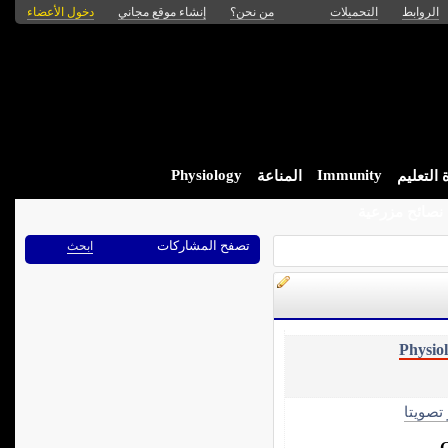
الروابط
التحميلات
من نحن؟
إنشاء موقع مجاني
دخول الأعضاء
Physiology
Immunity
التعليم
المناعة
نصائح مزرعية
تصفح المشاركات
ابحث
Physio
 تصويتا
G