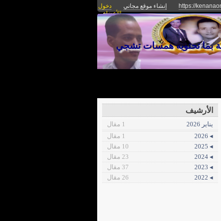
https://kenanaon
إنشاء موقع مجاني
دخول
الأعضاء
غة بما تحتويه همسات تشجي
الأرشيف
يناير 2026
1 مقال
◂ 2026
1 مقال
◂ 2025
10 مقال
◂ 2024
23 مقال
◂ 2023
37 مقال
◂ 2022
26 مقال