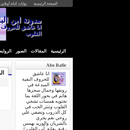
الصفحة الرئيسية
بوابات كنانة أونلاين
مدونة ابن البا
انا عاشق للحروف ا
القلوب
الرئيسية
المقالات
الصور
الرواب
Abo Rafie
ال
انا عاشق
للحروف النقية
المبدعة في
رونقها وجمال سحرها
هائم في بحور اللغة بما
تحتويه همسات تشجي
القلوب وتنثر الحب في
كل الدروب وتضفي علي
روحي نغم يجري
بالشريان والوريد بهمس
رقيق يعانق لُب القلب //