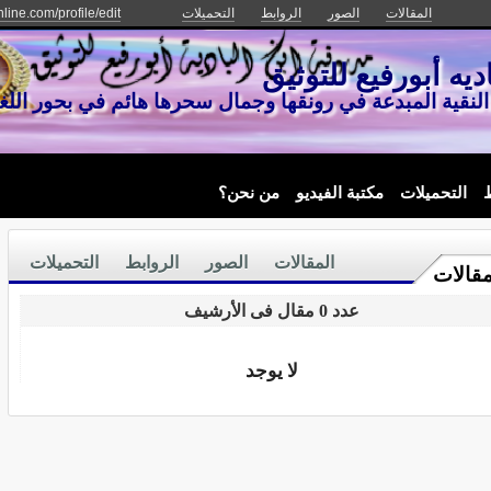
المقالات
الصور
الروابط
التحميلات
line.com/profile/edit
ديه أبورفيع للتوثيق
لنقية المبدعة في رونقها وجمال سحرها هائم في بحور الل
ط
التحميلات
مكتبة الفيديو
من نحن؟
المقالات
الصور
الروابط
التحميلات
مقالات
عدد 0 مقال فى الأرشيف
لا يوجد