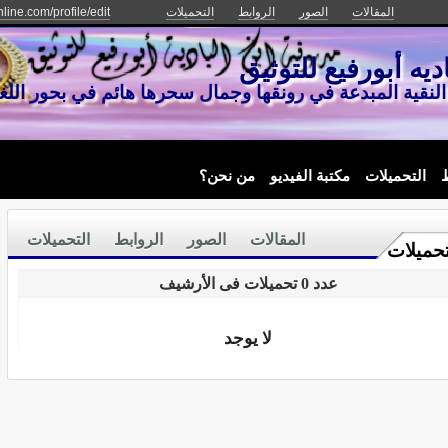
المقالات
الصور
الروابط
التحميلات
line.com/profile/edit
ديه أبورفيع للتوثيق
لنقية المبدعة في رونقها وجمال سحرها هائم في بحور الل
ط
التحميلات
مكتبة الفيديو
من نحن؟
المقالات
الصور
الروابط
التحميلات
تحميلات
عدد 0 تحميلات فى الأرشيف
لا يوجد