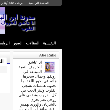
الصفحة الرئيسية
بوابات كنانة أونلاين
مدونة ابن البا
انا عاشق للحروف ا
القلوب
الرئيسية
المقالات
الصور
الرواب
Abo Rafie
ال
انا عاشق
للحروف النقية
المبدعة في
رونقها وجمال سحرها
هائم في بحور اللغة بما
تحتويه همسات تشجي
القلوب وتنثر الحب في
كل الدروب وتضفي علي
روحي نغم يجري
بالشريان والوريد بهمس
رقيق يعانق لُب القلب //