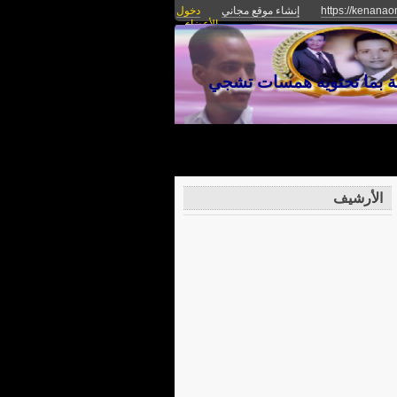
https://kenanaon
إنشاء موقع مجاني
دخول
الأعضاء
غة بما تحتويه همسات تشجي
الأرشيف