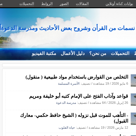
بوابات كنانة أونلاين
المقالات
الصور
الروابط
التحميلات
من
سمات من القرأن وشروح بعض الأحاديث ومدرسة الدعوةأسر
ط
التحميلات
من نحن؟
دليل الأعمال
مكتبة الفيديو
التخلص من القوارض باستخدام مواد طبيعية ( منقول)
6 مايو 2026
/
19 مشاهدة
/ تصنيف:
الأسرة المسلمة
قواعد وآداب الفتح على الإمام كتبه أبو خليفة ومريم
26 إبريل 2026
/
64 مشاهدة
/ تصنيف:
مدرسة الدعوة
- التأهب للموت قبل نزوله ( الشيخ حافظ حكمي- معارك
القبول)
12 مارس 2026
/
19 مشاهدة
/ تصنيف:
حياة القلوب