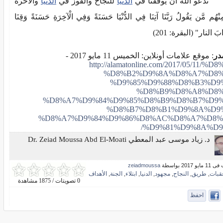
ندعو الله أن يوفقنا في
الدنيا
للنجاح والفوز في
الدنيا
والآخرة
نْهُم مَّن يَقُولُ رَبَّنَا آتِنَا فِي الدُّنْيَا حَسَنَةً وَفِي الْآخِرَةِ حَسَنَةً وَقِنَا
بَ النار" (البقرة: 201)
در
: موقع علامات أونلاين: الخميس 11 مايو 2017 -
http://alamatonline.com/2017/05/11/%D
%D8%B2%D9%8A%D8%A7%D8%
%D9%85%D9%88%D8%B3%D9%
%D8%B9%D8%A8%D8%
%D8%A7%D9%84%D9%85%D8%B9%D8%B7%D9%
%D8%B7%D8%B1%D9%8A%D9%
%D8%A7%D9%84%D9%86%D8%AC%D8%A7%D8%
%D9%81%D9%8A%D9%
د. زياد موسى عبد المعطي Dr. Zeiad Moussa Abd El-Moati
و 2017 بواسطة
zeiadmoussa
قبات
طريق
النجاح
مجهود
الدنيا
ابتلاء
الجنة
الأهداف
,
,
,
,
,
,
,
0 تصويتات / 1875 مشاهدة
احفظ