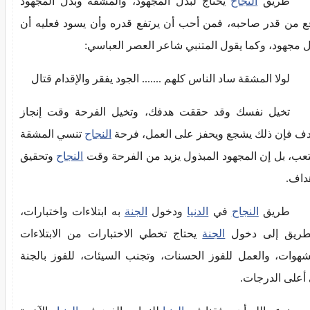
طريق
النجاح
يحتاج لبذل المجهود، والمشقة وبذل المجهود
ع من قدر صاحبه، فمن أحب أن يرتفع قدره وأن يسود فعليه أن
ل مجهود، وكما يقول المتنبي شاعر العصر العباسي:
لولا المشقة ساد الناس كلهم ....... الجود يفقر والإقدام قتال
تخيل نفسك وقد حققت هدفك، وتخيل الفرحة وقت إنجاز
دف فإن ذلك يشجع ويحفز على العمل، فرحة
النجاح
تنسي المشقة
تعب، بل إن المجهود المبذول يزيد من الفرحة وقت
النجاح
وتحقيق
هداف.
طريق
النجاح
في
الدنيا
ودخول
الجنة
به ابتلاءات واختبارات،
طريق إلى دخول
الجنة
يحتاج تخطي الاختبارات من الابتلاءات
شهوات، والعمل للفوز الحسنات، وتجنب السيئات، للفوز بالجنة
أعلى الدرجات.