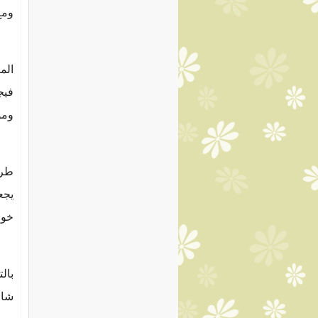
ومع
قد 
الم
فيج
ومو
لا 
طري
يجع
خوف
كن 
بال
شاء