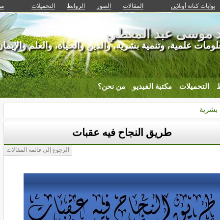
بوابات كنانة أونلاين
المقالات
الصور
الروابط
التحميلات
من
اد موسى عبد المعطي
لومات علمية، وتنمية بشرية، والدين والحياة، والعلم والإيما
ط
التحميلات
مكتبة الفيديو
من نحن؟
 بشرية
طريق النجاح فيه عقبات
الرجوع إلى قائمة المقالات