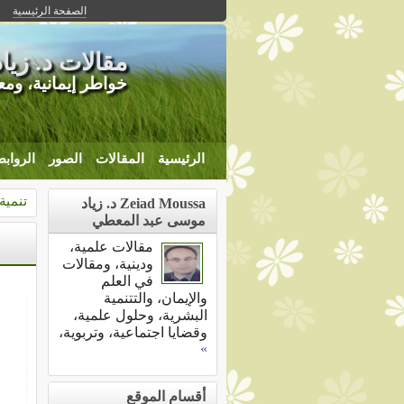
الصفحة الرئيسية
مقالات د. زي
خواطر إيمانية، ومع
الرئيسية
المقالات
الصور
الرواب
تنمية
Zeiad Moussa د. زياد
موسى عبد المعطي
مقالات علمية،
ودينية، ومقالات
في العلم
والإيمان، والتتنمية
البشرية، وحلول علمية،
وقضايا اجتماعية، وتربوية،
»
أقسام الموقع