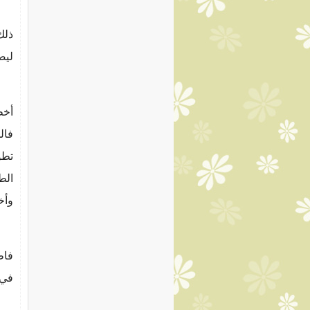
ذلك
ليص
أخط
فال
تطو
الط
وأخ
فاط
في 