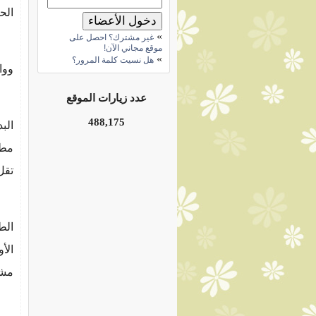
الح
»
غير مشترك؟ احصل على
إذا
موقع مجاني الآن!
»
هل نسيت كلمة المرور؟
ووا
عدد زيارات الموقع
في
488,175
الب
مطب
تقل
وعن
الط
الأ
مشا
عند