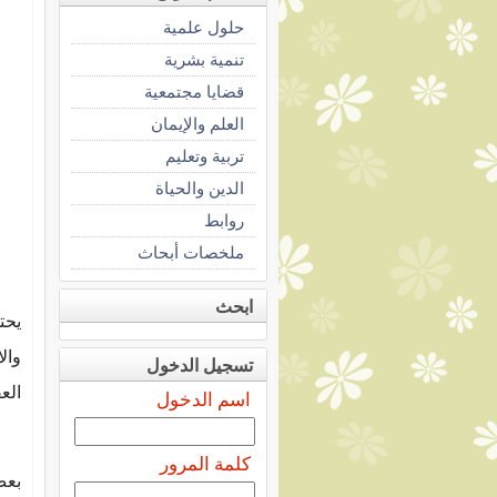
حلول علمية
تنمية بشرية
قضايا مجتمعية
العلم والإيمان
تربية وتعليم
الدين والحياة
روابط
ملخصات أبحاث
ابحث
يحت
وال
تسجيل الدخول
الع
اسم الدخول
كلمة المرور
بعض