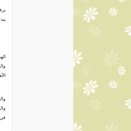
يرف
يبذ
اله
وال
الأ
وال
وال
في 