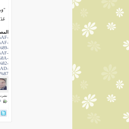
"وَمِ
عَذَا
المص
8%AF-
AF-
89-
AF-
8A-
82-
AD-
87/
نشرت فى 11 ماي
ع