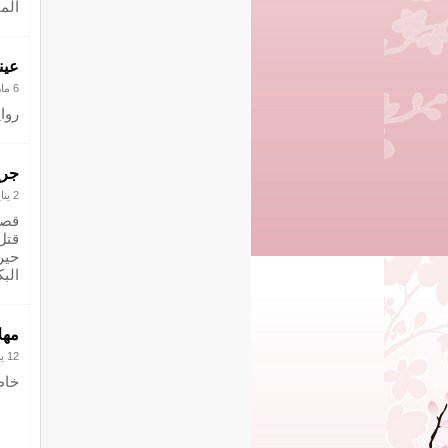
المب
عين
6 مارس 2021
روا
جري
2 يناير 2020
قصة
قتل
حير
الب
مهل
12 يناير 2019
خاط