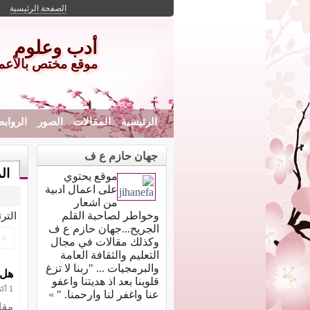
الصفحة الرئيسية
أدب وعلوم
موقع مختص بالأعمال 
الرئيسية
المقالات
الصور
الرواب
جهان حازم ع ف
ال
موقع يحتوي
على اعمال ادبية
من اشعار
وخواطر لصاحبة القلم
التر
الجريح...جهان حازم ع ف
«
وكذلك مقالات في مجال
التعليم والثقافة العامة
والبرمجيات ... "ربنا لا تزغ
هل 
قلوبنا بعد اذ هديتنا واعفو
1 أكتوبر 2021
عنا واغفر لنا وارحمنا. "
»
مقال