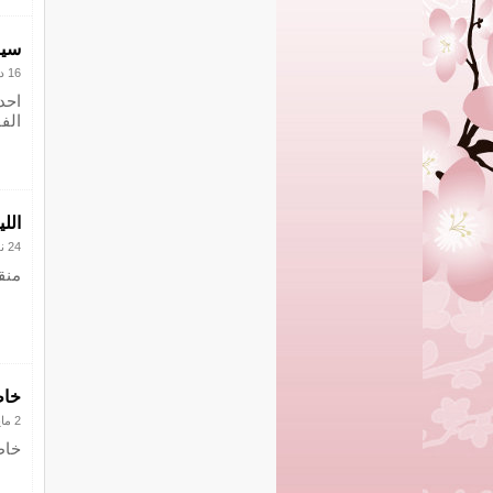
سير
16 ديسمبر 2018
احد
الف
الل
24 نوفمبر 2018
منق
خاط
2 مايو 2018
خاط