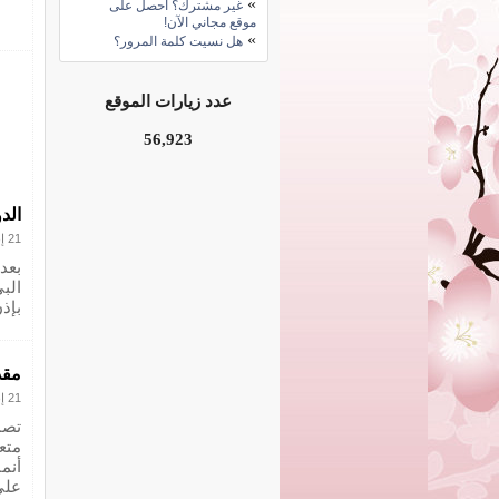
»
غير مشترك؟ احصل على
موقع مجاني الآن!
»
هل نسيت كلمة المرور؟
عدد زيارات الموقع
56,923
الد
21 إبريل 2021
بعد
الب
بإذ
مقد
21 إبريل 2021
تصم
متع
أنم
على