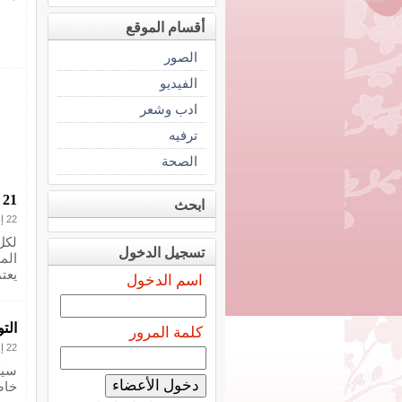
أقسام الموقع
الصور
الفيديو
ادب وشعر
ترفيه
الصحة
21 لعبة لتعلم اللغة الإنجليزية بجميع مهاراتها في وقت قصير
ابحث
22 إبريل 2021
لكل 
تسجيل الدخول
الم
يعت
اسم الدخول
الت
كلمة المرور
22 إبريل 2021
سيك
خاصة