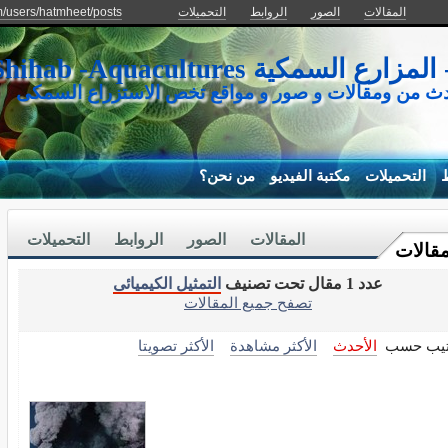
المقالات
الصور
الروابط
التحميلات
m/users/hatmheet/posts
كية Mohamed Shihab -Aquacultures
دث من ومقالات و صور و مواقع تخص الاستزراع السمكى
ط
التحميلات
مكتبة الفيديو
من نحن؟
المقالات
الصور
الروابط
التحميلات
مقالات
عدد 1 مقال تحت تصنيف
التمثيل الكيميائى
تصفح جميع المقالات
تيب حسب
الأحدث
الأكثر مشاهدة
الأكثر تصويتا