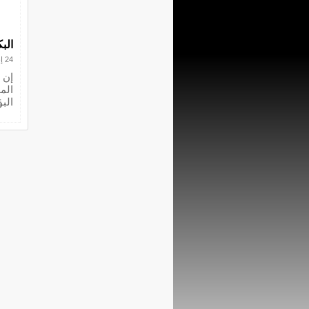
الب
24 إبريل 2013
إن غ
الم
الب