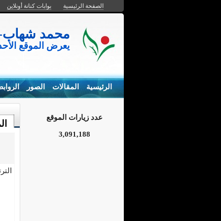
الصفحة الرئيسية
بوابات كنانة أونلاين
محمد شهاب- المزارع السم
يعرض الموقع الأح
الرئيسية
المقالات
الصور
الرواب
عدد زيارات الموقع
ال
3,091,188
التر