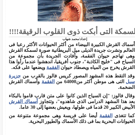
لسمكة التى أبكت ذوى القلوب الرقيقة!!!!
إعداد/محمد شهاب
أسماك القرش الكبيرة البيضاء من أكثر الحيوانات الأكثر رعبا فى
العالم ونشرت جريدة الديلى ميل البريطانية صورة لسمكة القرش
وهى تهاجم حيوان الفقمة، وأفادت الجريدة بأن مجموعة من
السياح فى "خليج الكاذبة"، جنوب أفريقيا، اندهشوا عندما رأوا هذا
القرش يخرج من المياه ويصطاد حيوان
الفقمة
ويضعها على فكه.
وقد التقط هذه المشهد المصور كريس فالوز بالقرب من
جزيرة
سيل
التى هى موطن أكثر من64000 من
الفقمة
وأسماك القرش
الضخمة.
وقال فالوز: "إن السياح الذين كانوا على متن قارب قاموا بالبكاء
بعد هذا المشهد الدرامى الذى شاهدوه"، وتتجاوز
أسماك القرش
الأبيض الكبير 20 قدما فى طولها، ويعيش بعضها إلى 30 عاما.
كما تتغذى
الفقمة
أيضا على فريسة وهى مجموعة متنوعة من
الحيوانات البحرية بما فى ذلك الأسماك والطيور البحرية.