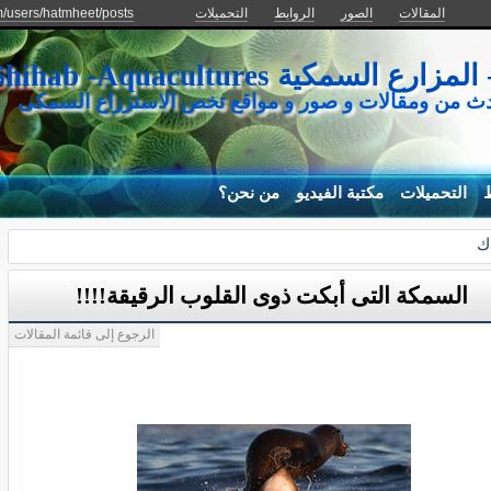
المقالات
الصور
الروابط
التحميلات
m/users/hatmheet/posts
كية Mohamed Shihab -Aquacultures
دث من ومقالات و صور و مواقع تخص الاستزراع السمكى
ط
التحميلات
مكتبة الفيديو
من نحن؟
ك
السمكة التى أبكت ذوى القلوب الرقيقة!!!!
الرجوع إلى قائمة المقالات