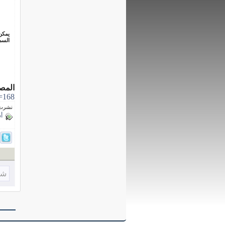
يمكن
السمكية uacultures
المص
=168
نشرت فى 14 مار
أ
شا