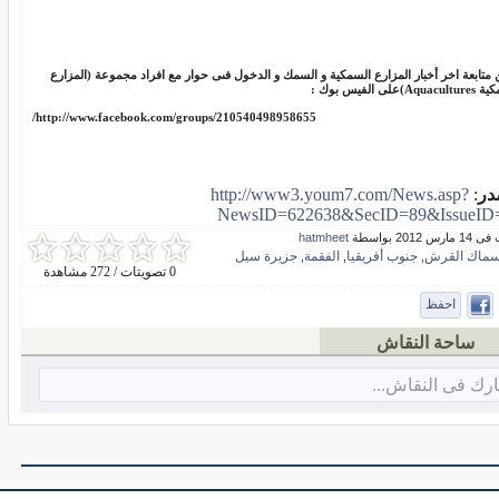
 متابعة اخر أخبار المزارع السمكية و السمك و الدخول فىى حوار مع افراد مجموعة (المزارع
Aq)على الفيس بوك :
http://www.facebook.com/groups/210540498958655/
در
:
http://www3.youm7.com/News.asp?
NewsID=622638&SecID=89&IssueID
س 2012 بواسطة
hatmheet
سماك القرش
جنوب أفريقيا
الفقمة
جزيرة سيل
,
,
,
0 تصويتات / 272 مشاهدة
احفظ
ساحة النقاش
رك فى النقاش...