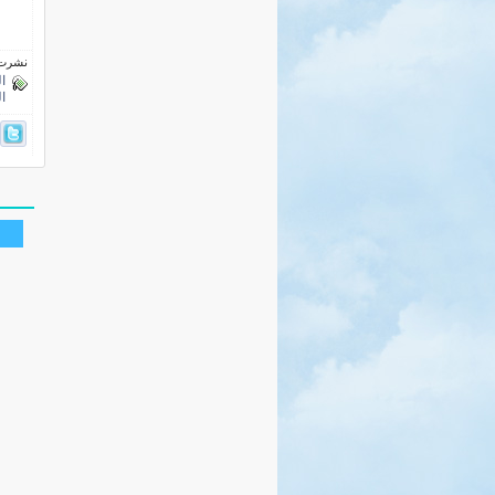
نشرت فى 7 مارس
ال
ا