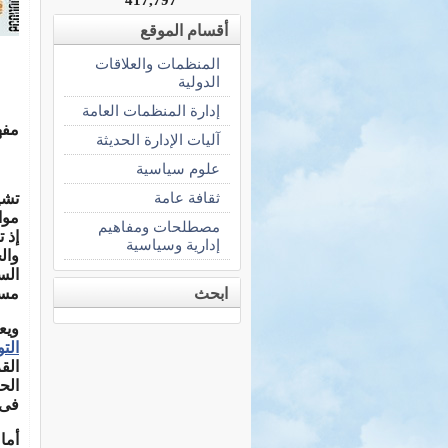
أقسام الموقع
المنظمات والعلاقات
الدولية
إدارة المنظمات العامة
مفه
آليات الإدارة الحديثة
علوم سياسية
ثقافة عامة
تشي
موا
مصطلحات ومفاهيم
إذ 
إدارية وسياسية
وال
الس
ابحث
مسا
ويع
الت
الق
الح
فى 
أما