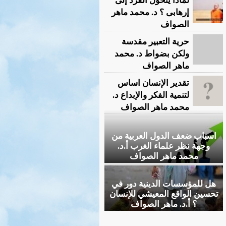
لماذا يتحول الفرد إلى
إرهابى ؟ د. محمد ماهر
الصواف
حرية التعبير مقدسة
ولكن بضواط د. محمد
ماهر الصواف
تقدير الإنسان اساس
لتنمية الفكر والإبداع د.
محمد ماهر الصواف
اسباب ضعف الدول العربية من
وجهة نظر علماء الغرب أ.د.
محمد ماهر الصواف
هل للمؤسسات الدينية دور في
تحسين الواقع المعيشي للإنسان
؟ أ.د. ماهر الصواف