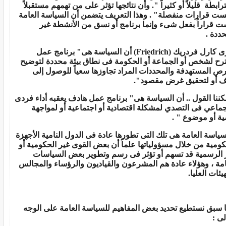
رابطة قليلاً أو كثيراً ". وأن نتائجها تؤثر على من تهمهم مستقبلاً
ست قرارات منفصلة" . وهذا التعريف يتضمن أن السياسة العامة
ت قراراً بفعل شىء وإنما برنامج أو نسق من الأنشطة غير
حددة .
ى كارل فردريك (
Friedrich
) أن السياسة هى" برنامج عمل
رح لشخص أو الجماعة أو الحكومة فى نطاق بيئة محددة لتوضيح
رص المستهدفة والمحددات المراد تجاوزها سعياً للوصول إلى
 أو لتحقيق غرض مقصود".
كننا القول .. أن السياسة هى" برنامج عمل هادف يعقبه أداء فردى
جماعي فى التصدي لمشكلة اقتصادية أو اجتماعية أو لمواجهة
ة أو موضوع " .
سياسة العامة هى تلك التى تطورها عادة فى الدول النامية الأجهزة
كومية من خلال مسؤولياتها علماً أن بعض القوى غير الحكومية أو
 الرسمية قد تسهم أو تؤثر فى رسم وتطوير بعض السياسات
امة ، وهؤلاء عادة هم المشرعون والقياديون والرؤساء والمجالس
يئات العليا.
 سبق نستطيع تحديد بعض المفاهيم للسياسة العامة على الوجه
لى :