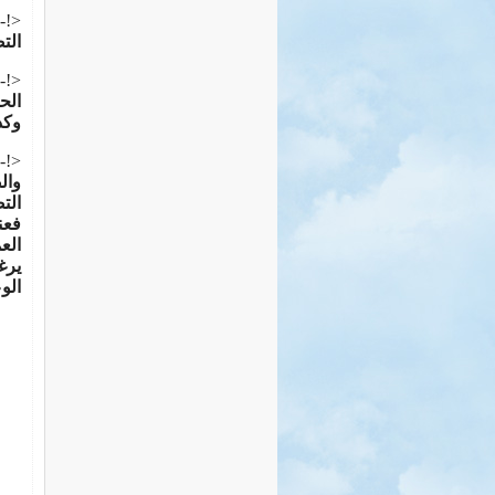
<!--
الت
<!--
الح
وكذ
<!--
وال
الت
فعن
الع
يرغ
الو