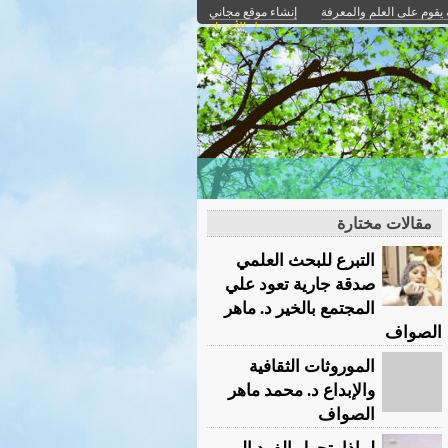
 يقوم على العلم والمعرفة
إنشاء موقع مجاني
دخول الأعضاء
مقالات مختارة
التبرع للبحث العلمي
صدقة جارية تعود علي
المجتمع بالخير د. ماهر
الصواف ‏
الموروثات الثقافية
والإبداع د. محمد ماهر
الصواف