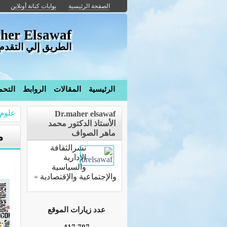
الصفحة الرئيسية
بوابات كنانة أونلاين
her Elsawaf
الطريق إلي التقدم 
الرئيسية
المقالات
الروابط
التحم
علوم
Dr.maher elsawaf
الأستاذ الدكتور محمد
ماهر الصواف
م
نشرالثقافة
الإدارية
والسياسية
والإجتماعية والإقتصادية
»
عدد زيارات الموقع
417,797