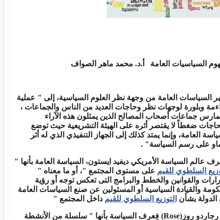
وم السياسيات العامة أ.د. محمد ماهر الصواف
ر السياسات العامة من وجهة نظر العلوم السياسية، إلى " عملية
ءمة وبلورة لوجهات نظر وحاجات العديد من الناس والجماعات ،
تمارس جماعات أصحاب المصالح الذين يمثلون هذه الآراء
حاجات ضغطاً لا يقتصر أثره على الهيئة التشريعية حيث توضع
ياسة العامة، وإنما يمتد كذلك إلى الجهاز التنفيذي الذي له أثر
و على رسم السياسة" .
رف عالم السياسة الأمريكي ديفيد ايستون، السياسة العامة بأنها "
وزيع السلطوي للقيم
على مستوى المجتمع "، أو ما معناه "
رارات والقوانين والخطط والبرامج التى تعكس توجه أو رؤية
كومة والقيادة السياسية أو المسئولين عن صنع السياسات العامة
الدولة بشأن
التوزيع السلطوي للقيم
داخل المجتمع "
 رجاردو روز(
Rose
) فعرف السياسة بأنها " سلسلة من الأنشطة