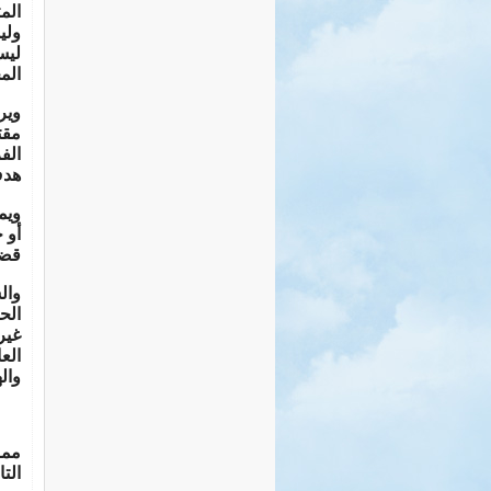
المت
ولي
ليس
الم
وير
مقت
الف
هدف
ويم
أو 
قضي
وال
الح
غير
الع
واله
مما
التا