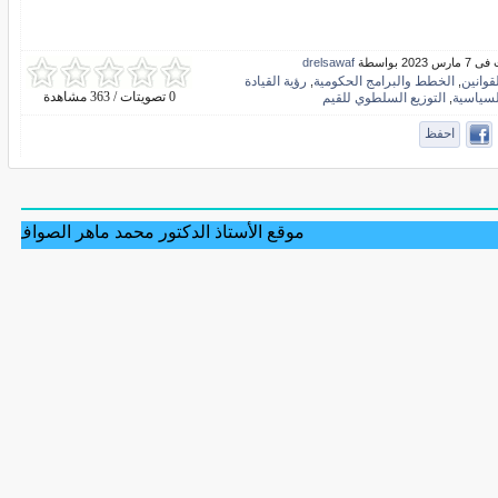
 2023 بواسطة
drelsawaf
قوانين
الخطط والبرامج الحكومية
رؤية القيادة
,
,
0 تصويتات / 363 مشاهدة
لسياسية
التوزيع السلطوي للقيم
,
احفظ
موقع الأستاذ الدكتور محمد ماهر الصواف حفظه الله -جم