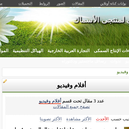
بوابات كنانة أونلاين
المقالات
الصور
الروابط
التحميلات
من
ى لمنتجى الأسماك
ات الإنتاج السمكى
التجارة العربية الخارجية
الهياكل التنظيمية
الموا
يو
ندوات
رسائل ماجستير ودكتوراه
 وفيديو
أفلام وفيديو
عدد 3 مقال تحت قسم
أفلام وفيديو
تصفح جميع المقالات
تيب حسب
الأحدث
الأكثر مشاهدة
الأكثر تصويتا