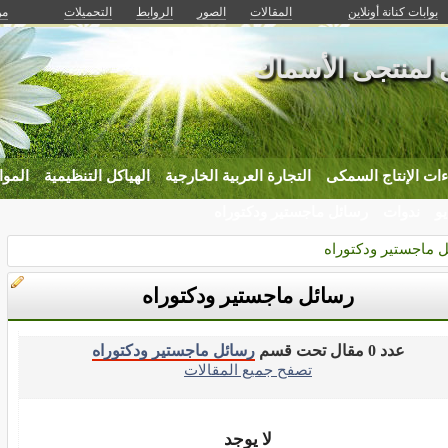
بوابات كنانة أونلاين
المقالات
الصور
الروابط
التحميلات
من
ى لمنتجى الأسماك
ات الإنتاج السمكى
التجارة العربية الخارجية
الهياكل التنظيمية
الموا
يو
ندوات
رسائل ماجستير ودكتوراه
 ماجستير ودكتوراه
رسائل ماجستير ودكتوراه
عدد 0 مقال تحت قسم
رسائل ماجستير ودكتوراه
تصفح جميع المقالات
لا يوجد