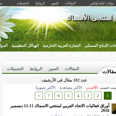
بوابات كنانة أونلاين
المقالات
الصور
الروابط
التحميلات
من
ى لمنتجى الأسماك
ات الإنتاج السمكى
التجارة العربية الخارجية
الهياكل التنظيمية
الموا
يو
ندوات
رسائل ماجستير ودكتوراه
المقالات
الصور
الروابط
التحميلات
مقالات
عدد 102 مقال فى الأرشيف
تيب حسب
الأحدث
الأكثر مشاهدة
الأكثر تصويتا
»
7
6
5
4
3
2
1
أوراق فعاليات الاتحاد العربي لمنتجي الاسماك 11-12 ديسمبر
2018