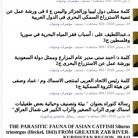
2 يناير 2019
/
328 مشاهدة
/ تصنيف:
مؤتمرات وندوات
كلمة ممثلى دول ليبيا وزالجزائر واليمن ج 4 فى ورشة عمل عن
تنمية الاستزراع السمكى البحرى فى الدول العربية
24 ديسمبر 2018
/
503 مشاهدة
/ تصنيف:
مؤتمرات وندوات
د.عبداللطيف على : أسباب فقر المياه البحرية في سوريا
وفلسطين ج3
24 ديسمبر 2018
/
409 مشاهدة
/ تصنيف:
مؤتمرات وندوات
كلمة د/ احمد سنى مدير عام المزارع وممثل دولة السعودية
بورشة عمل عن الاستزراع البحرى ج2
24 ديسمبر 2018
/
462 مشاهدة
/ تصنيف:
مؤتمرات وندوات
كلمة رئيس الاتحاد العربى لمنتجى الاسماك وم / عماد وصفى
عن هيئة الثروة السمكية ج1
24 ديسمبر 2018
/
409 مشاهدة
/ تصنيف:
مؤتمرات وندوات
رسالة كتوراه بعنوان " بيئة وتصنيف وحياتية بعض طفيليات
أسماك نهرى الزاب الصغير والزاب الكبير فى شمال العراق"
19 مارس 2015
/
285 مشاهدة
/ تصنيف:
رسائل ماجستير ودكتوراه
THE PARASITIC FAUNA OF ASIAN CATFISH Silurus
triostegus (Heckel, 1843) FROM GREATER ZAB RIVER-
KURDISTAN REGION- IRAQ