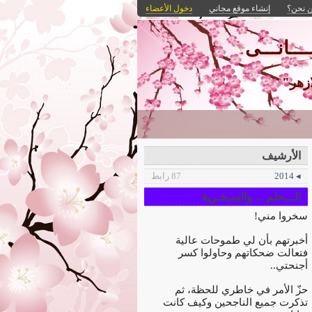
 نحن؟
إنشاء موقع مجاني
دخول الأعضاء
ـــانـــى
ازهر"
الأرشيف
◂ 2014
87 رابط
الـــحلم ... والسـخـرية
سخروا مني!
أخبرتهم بأن لي طموحات عالية
فتعالت ضحكاتهم وحاولوا كسر
أجنحتي..
حزّ الأمر في خاطري للحظة، ثم
تذكرت جميع الناجحين وكيف كانت