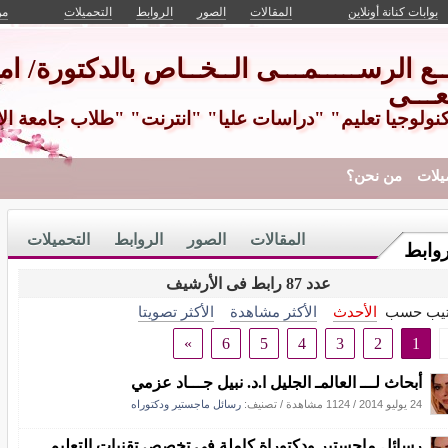
بوابات كنانة أونلاين
المقالات
الصور
الروابط
التحميلات
من
ـــع الرســـــمـــى الــخــاص بالدكتورة/ امـ
عـــى
كنولوجيا تعليم" "دراسات عليا" "انترنت" "طلاب جامعة ال
يلات
من نحن؟
المقالات
الصور
الروابط
التحميلات
روابط
عدد 87 رابط فى الأرشيف
تيب حسب
الأحدث
الأكثر مشاهدة
الأكثر تصويتا
»
6
5
4
3
2
1
أبحاث لـــ العالمـ الجليل ا.د. نبيل جـــاد عزمي
24 يوليو 2014
/
1124 مشاهدة
/ تصنيف:
رسائل ماجستير ودكتوراه
رسائل ماجستير ودكتوراة كاملة في تخصص تقنيات التعليم