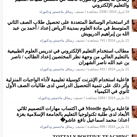
والتعليم الإلكتروني
19 إبريل 2014
/
2338 مشاهدة
/ تصنيف:
رسائل ماجستير ودكتوراه
اثر استخدام الوسائط المتعددة على تحصيل طلاب الصف الثاني
المتوسط في مادة العلوم بمدينة الرياض إعداد / أحمد بن عبد
الله بن إبراهيم الدريويش
21 مارس 2014
/
741 مشاهدة
/ تصنيف:
رسائل ماجستير ودكتوراه
مطالب استخدام التعليم الإلكتروني في تدريس العلوم الطبيعية
بالتعليم العالي من وجهة نظر المختصين إعداد الطالب / ناصر
بن عبد الله ناصر الشهران
21 مارس 2014
/
631 مشاهدة
/ تصنيف:
رسائل ماجستير ودكتوراه
فاعلية استخدام الإنترنت كوسيلة تعليمية لأداء الواجبات المنزلية
وأثر ذلك على تنمية التحصيل الدراسي لدى طالبات الصف الأول
ثانوي في الكيمياء
21 مارس 2014
/
1083 مشاهدة
/ تصنيف:
رسائل ماجستير ودكتوراه
فاعلية برنامج Moodle في اكتساب مهارات التصميم ثلاثي
الأبعاد لدى طلبة تكنولوجيا التعليم بالجامعة الإسلامية بغزة
اعداد/ محمد اسماعيل نافع عاشو�
21 مارس 2014
/
899 مشاهدة
/ تصنيف:
رسائل ماجستير ودكتوراه
TOTTALY POSITIVE TEAGHING