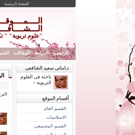
الصفحة الرئيسية
الــــمــــوقـ
الـــشــــافـــ
"علوم تربوية" " ت
الرئيسية
الروابط
المقالات
التحم
د.امانى سعيد الشافعى
ال
باحثة فى العلوم
التربوية
»
التر
أقسام الموقع
«
القسم العام
الاسلاميات
القسم المجتمعى
التنمية البشرية