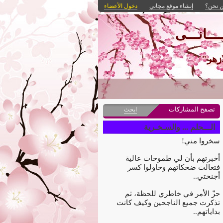
 نحن؟
إنشاء موقع مجاني
دخول الأعضاء
ـــانـــى
ازهر"
تصفح المشاركات
ابحث
الـــحلم ... والسـخـرية
سخروا مني!
أخبرتهم بأن لي طموحات عالية
فتعالت ضحكاتهم وحاولوا كسر
أجنحتي..
حزّ الأمر في خاطري للحظة، ثم
تذكرت جميع الناجحين وكيف كانت
بداياتهم..