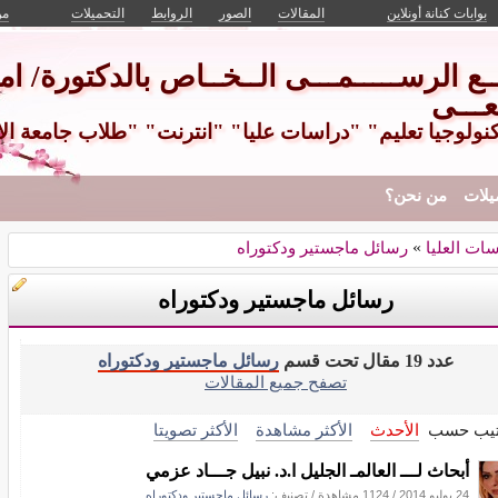
بوابات كنانة أونلاين
المقالات
الصور
الروابط
التحميلات
من
ـــع الرســـــمـــى الــخــاص بالدكتورة/ امـ
عـــى
كنولوجيا تعليم" "دراسات عليا" "انترنت" "طلاب جامعة ال
يلات
من نحن؟
سات العليا
»
رسائل ماجستير ودكتوراه
رسائل ماجستير ودكتوراه
عدد 19 مقال تحت قسم
رسائل ماجستير ودكتوراه
تصفح جميع المقالات
تيب حسب
الأحدث
الأكثر مشاهدة
الأكثر تصويتا
أبحاث لـــ العالمـ الجليل ا.د. نبيل جـــاد عزمي
24 يوليو 2014
/
1124 مشاهدة
/ تصنيف:
رسائل ماجستير ودكتوراه