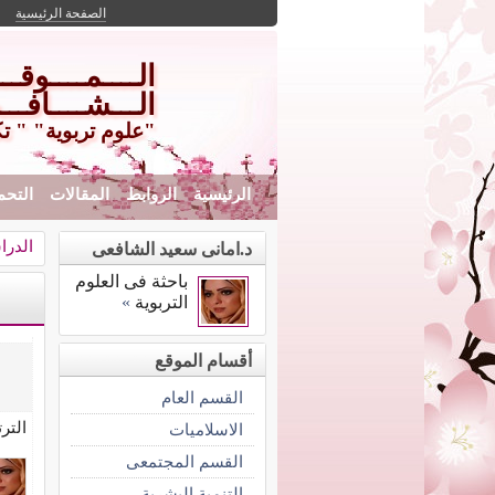
الصفحة الرئيسية
الــــمــــوقـ
الـــشــــافـــ
"علوم تربوية" " ت
الرئيسية
الروابط
المقالات
التحم
الدرا
د.امانى سعيد الشافعى
باحثة فى العلوم
التربوية
»
أقسام الموقع
القسم العام
التر
الاسلاميات
القسم المجتمعى
التنمية البشرية