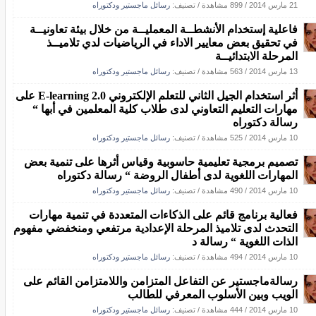
21 مارس 2014
/
899 مشاهدة
/ تصنيف:
رسائل ماجستير ودكتوراه
فاعلية إستخدام الأنشطــة المعمليــة من خلال بيئة تعاونيــة
في تحقيق بعض معايير الاداء في الرياضيات لدي تلاميــذ
المرحلة الابتدائيــة
13 مارس 2014
/
563 مشاهدة
/ تصنيف:
رسائل ماجستير ودكتوراه
أثر استخدام الجيل الثاني للتعلم الإلكتروني E-learning 2.0 على
مهارات التعليم التعاوني لدى طلاب كلية المعلمين في أبها “
رسالة دكتوراه
10 مارس 2014
/
525 مشاهدة
/ تصنيف:
رسائل ماجستير ودكتوراه
تصميم برمجية تعليمية حاسوبية وقياس أثرها على تنمية بعض
المهارات اللغوية لدى أطفال الروضة “ رسالة دكتوراه
10 مارس 2014
/
490 مشاهدة
/ تصنيف:
رسائل ماجستير ودكتوراه
فعالية برنامج قائم على الذكاءات المتعددة في تنمية مهارات
التحدث لدى تلاميذ المرحلة الإعدادية مرتفعي ومنخفضي مفهوم
الذات اللغوية “ رسالة د
10 مارس 2014
/
494 مشاهدة
/ تصنيف:
رسائل ماجستير ودكتوراه
رسالةماجستير عن التفاعل المتزامن واللامتزامن القائم على
الويب وبين الأسلوب المعرفي للطالب
10 مارس 2014
/
444 مشاهدة
/ تصنيف:
رسائل ماجستير ودكتوراه