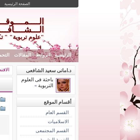
الصفحة الرئيسية
الــــمــــوقـ
الـــشــــافـــ
"علوم تربوية" " ت
الرئيسية
الروابط
المقالات
التحم
الاقت
د.امانى سعيد الشافعى
باحثة فى العلوم
التربوية
»
أقسام الموقع
القسم العام
الاسلاميات
القسم المجتمعى
التنمية البشرية