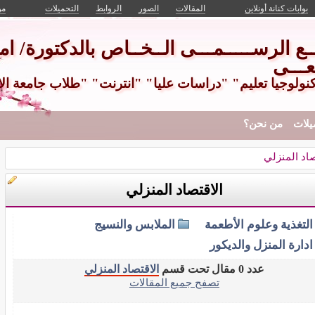
بوابات كنانة أونلاين
المقالات
الصور
الروابط
التحميلات
من
ـــع الرســـــمـــى الــخــاص بالدكتورة/ امـ
عـــى
كنولوجيا تعليم" "دراسات عليا" "انترنت" "طلاب جامعة ال
يلات
من نحن؟
صاد المنزلي
الاقتصاد المنزلي
التغذية وعلوم الأطعمة
الملابس والنسيج
ادارة المنزل والديكور
عدد 0 مقال تحت قسم
الاقتصاد المنزلي
تصفح جميع المقالات