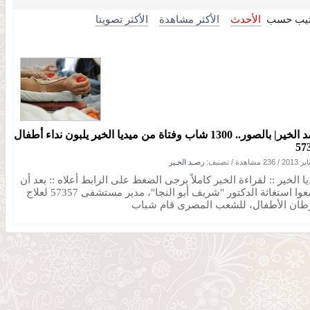
تيب حسب
الأحدث
الأكثر مشاهدة
الأكثر تصويتا
رصد الخير| بالصور.. 1300 شاب وفتاة من ميديا الخير يلبون نداء أطفال
57
/
236 مشاهدة
/ تصنيف:
رصـد الخـير
ا الخير :: لقراءة الخبر كاملاً يرجى الضغط على الرابط أعلاه :: بعد أن
سمعوا استغاثة الدكتور "شريف أبو النجا"، مدير مستشفى 57357 لعلاج
ان الأطفال، للشعب المصرى قام شباب