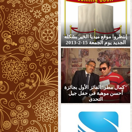
إنتظروا موقع ميديا الخير بشكله
الجديد يوم الجمعة 15-2-2013
"كمال مطر"الفائز الأول بجائزة
أحسن موهبة فى حفل جيل
التحدى