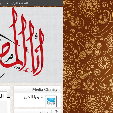
الصفحة الرئيسية
ب
Media Charity
ال
مـيديا الخـير
»
كٌن أنت الخـير