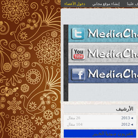
 علينا
إنشاء موقع مجاني
دخول الأعضاء
الأرشيف
◂ 2013
26 مقال
◂ 2012
104 مقال
تلفزيون مـيديا الخـير