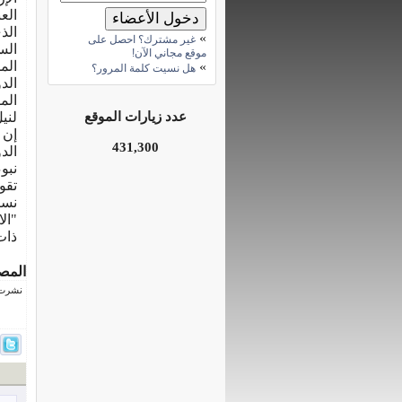
الع
الذ
»
غير مشترك؟ احصل على
الس
موقع مجاني الآن!
الم
»
هل نسيت كلمة المرور؟
الد
الم
عدد زيارات الموقع
لني
إن 
431,300
الد
نبو
تقوم
نست
"ال
ذات
المص
نشرت فى 25 ديسم