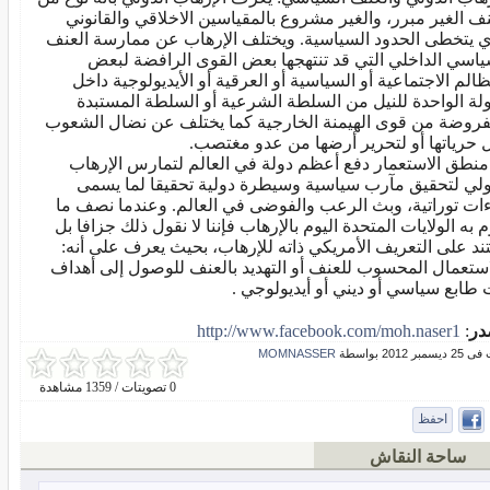
نف الغير مبرر، والغير مشروع بالمقياسين الاخلاقي والقانوني
ي يتخطى الحدود السياسية. ويختلف الإرهاب عن ممارسة العنف
ياسي الداخلي التي قد تنتهجها بعض القوى الرافضة لبعض
ظالم الاجتماعية أو السياسية أو العرقية أو الأيديولوجية داخل
ولة الواحدة للنيل من السلطة الشرعية أو السلطة المستبدة
فروضة من قوى الهيمنة الخارجية كما يختلف عن نضال الشعوب
ل حرياتها أو لتحرير أرضها من عدو مغتصب.
منطق الاستعمار دفع أعظم دولة في العالم لتمارس الإرهاب
ولي لتحقيق مآرب سياسية وسيطرة دولية تحقيقا لما يسمى
ءات توراتية، وبث الرعب والفوضى في العالم. وعندما نصف ما
 به الولايات المتحدة اليوم بالإرهاب فإننا لا نقول ذلك جزافا بل
ند على التعريف الأمريكي ذاته للإرهاب، بحيث يعرف على أنه:
استعمال المحسوب للعنف أو التهديد بالعنف للوصول إلى أهداف
 طابع سياسي أو ديني أو أيديولوجي .
در
:
http://www.facebook.com/moh.naser1
بر 2012 بواسطة
MOMNASSER
0 تصويتات / 1359 مشاهدة
احفظ
ساحة النقاش