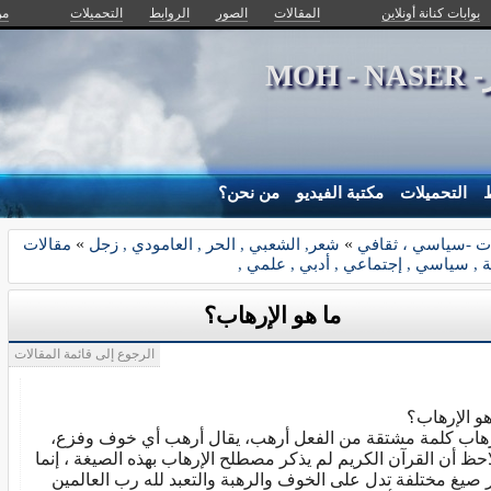
بوابات كنانة أونلاين
المقالات
الصور
الروابط
التحميلات
من
MOH
ط
التحميلات
مكتبة الفيديو
من نحن؟
ت -سياسي ، ثقافي
»
شعر, الشعبي , الحر , العامودي , زجل
»
مقالات
 , سياسي , إجتماعي , أدبي , علمي ,
ما هو الإرهاب؟
الرجوع إلى قائمة المقالات
هو الإرهاب؟
رهاب كلمة مشتقة من الفعل أرهب، يقال أرهب أي خوف وفزع،
احظ أن القرآن الكريم لم يذكر مصطلح الإرهاب بهذه الصيغة ، إنما
 صيغ مختلفة تدل على الخوف والرهبة والتعبد لله رب العالمين