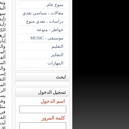
وتخ
منوع عام .
مقالات ، سياسي نقدي
سور
دراسات ، نقدي منوع
خواطر - منوعة
الك
إره
موسيقى - MUSIC
التعليم
وال
التفكير
الس
المهارات
وال
إسب
ابحث
الم
الر
تسجيل الدخول
يسم
اسم الدخول
وقد
مثل
في 
الع
كلمة المرور
أيد
الإ