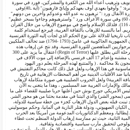
ويف وترهيب أعداء الله من الكفرة والمشركين، فورد في سورة
البقرة: " وأوفوا بعهدي أوف بعهدكم وإيايّ فارهبون" (آية ـ40)وفي
ة الأنفال ورد :" ترهبون به عدو الله وعدوكم وآخرين من دونهم"
(آية 60) وفي سورة الأعراف ورد " واسترهبوهم وجاءوا بسحر عظيم"
(آية 116). فلذلك الإسلام واضح في موضوع الإرهاب من خلال القرآن
ريم. أما بالنسبة للإرهاب بالثقافة الغربية، فيرجع استخدام كلمة
اب تاريخيا للدلالة على نوع الحكم الذي لجأت إليه الثورة الفرنسية
إبان الجمهورية الجاكوبية في عاميّ (1793 -1794) ضد تحالف الملكيين
برجوازيين المناهضين للثورة الفرنسية. وقد نتج عن إرهاب هذه
المرحلة التي يطلق عليها (Regin of Terror) اعتقال ما يزيد على 300
ألف مشتبه وإعدام 17 ألف فرنسي بالإضافة إلى موت الآلاف في
جون بلا محاكمة . ( والمتتبع لهذه المرحلة يعلم دور اليهود
ماسونية في هذا الإرهاب.ولعل قبل ذلك كانت محاكم التفتيش في
انيا ضد الأقليات الدينية من أهم المحطات الإرهابية في تاريخ
الثقافة الغربية0 ولعل الحروب الصليبية هي صورة متكاملة لإرهاب
مالك والإمارات الغربية ضد المسلمين ، وهذا ما يتغنى به الآن
ئيس الأمريكي جورج بوش حين أعلنها حربا صليبية للقضاء على ما
ى (بمحور الشر) والذي اثبتنا في مقدمة بحثنا من هو محور الشر.
 تبنت قبله بعض الدول الإرهاب كجزء من خطة سياسية للدولة،
 الكيان الصهيوني، ودولة هتلر النازية في ألمانيا، وحكم موسوليني
إيطاليا، ومعظم الدكتاتوريات المدعومة من أمريكا بعد الحرب
المية الثانية، حيث تم ممارسة إرهاب الدولة المنظم تحت غطاء
يولوجي لتحقيق مآرب سياسية واقتصادية وثقافية.
رهاب الدولي والعنف السياسي: يعرف الإرهاب الدولي بأنه نوع من