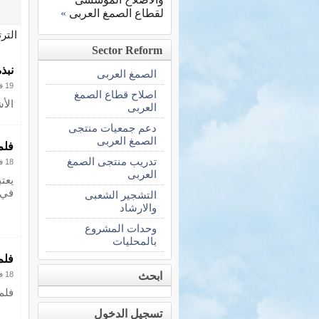
لقطاع الصمغ العربى
»
التر
Sector Reform
نبذ
الصمغ العربى
19 فبراير 2013
اصلاح قطاع الصمغ
الأ
العربى
دعم جمعيات منتجى
الصمغ العربى
فلم
تدريب منتجى الصمغ
18 فبراير 2013
العربى
يعت
في 
التشجير الشعبى
والارشاد
وحدات المشروع
بالمحليات
فلم
ابحث
18 فبراير 2013
فلم
تسجيل الدخول