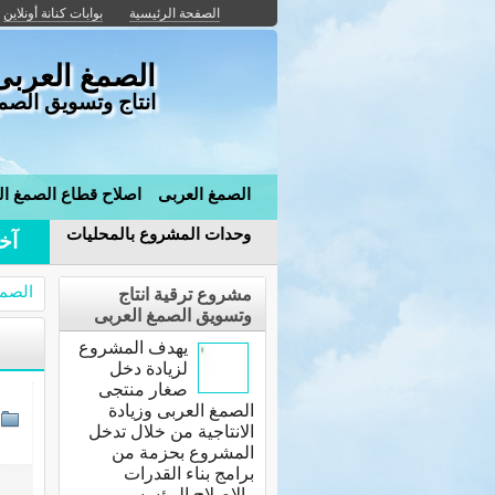
الصفحة الرئيسية
بوابات كنانة أونلاين
الصمغ العربى
انتاج وتسويق الصمغ
الصمغ العربى
اصلاح قطاع الصمغ ال
وحدات المشروع بالمحليات
آخر
الصمغ
مشروع ترقية انتاج
وتسويق الصمغ العربى
يهدف المشروع
لزيادة دخل
صغار منتجى
الصمغ العربى وزيادة
الانتاجية من خلال تدخل
المشروع بحزمة من
برامج بناء القدرات
والاصلاح المؤسسى