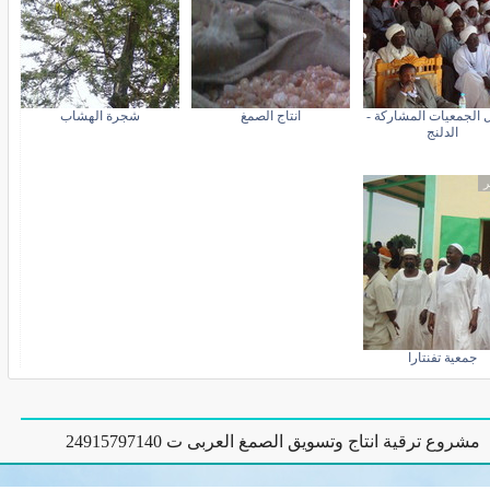
ل الجمعيات المشاركة -
انتاج الصمغ
شجرة الهشاب
الدلنج
ر
جمعية تفنتارا
مشروع ترقية انتاج وتسويق الصمغ العربى ت 24915797140