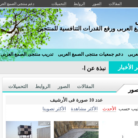
المقالات
الصور
الروابط
التحميلات
دعم منتجى الصمغ العر
 العربى ورفع القدرات التنافسية للمنتجين
عربى
دعم جمعيات منتجى الصمغ العربى
تدريب منتجى الصمغ العربى
 الأخبار
نبذة عن الصمغ العرب-
المقالات
الصور
الروابط
التحميلات
صور
عدد 10 صورة فى الأرشيف
تيب حسب
الأحدث
الأكثر مشاهدة
الأكثر تصويتا
ر
تكبير
تكبير