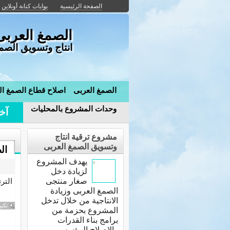
الصفحة الرئيسية
بوابات كنانة أونلاين
الصمغ العربى
انتاج وتسويق الصمغ
الصمغ العربى
اصلاح قطاع الصمغ ال
وحدات المشروع بالمحليات
آخر
مشروع ترقية انتاج
وتسويق الصمغ العربى
ال
يهدف المشروع
لزيادة دخل
صغار منتجى
التر
الصمغ العربى وزيادة
الانتاجية من خلال تدخل
تكبي
المشروع بحزمة من
برامج بناء القدرات
والاصلاح المؤسسى