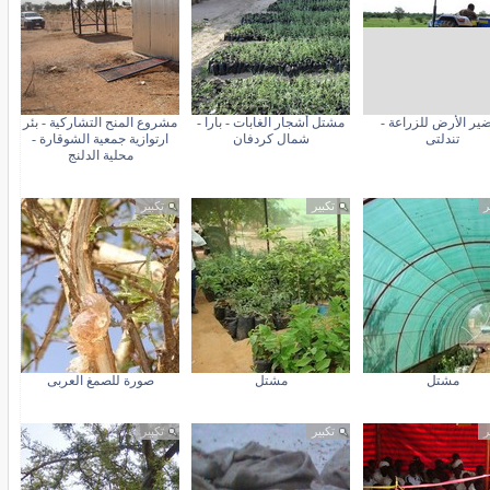
ير الأرض للزراعة -
مشتل أشجار الغابات - بارا -
مشروع المنح التشاركية - بئر
تندلتى
شمال كردفان
ارتوازية جمعية الشوقارة -
محلية الدلنج
ر
تكبير
تكبير
مشتل
مشتل
صورة للصمغ العربى
ر
تكبير
تكبير