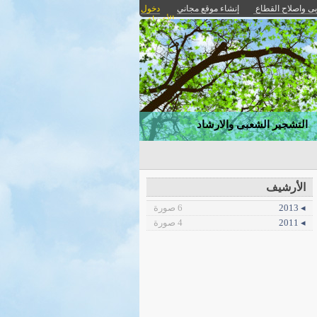
بى واصلاح القطاع
إنشاء موقع مجاني
دخول
الأعضاء
التشجير الشعبى والارشاد
الأرشيف
◂ 2013
6 صورة
◂ 2011
4 صورة