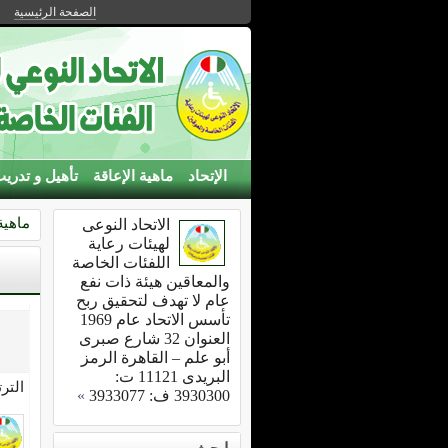
الصفحة الرئيسية
الإتحاد
ماهية الإعاقة
تأهيل و تدري
ماهية
الاتحاد النوعى
لهيئات رعاية
اللفئات الخاصة
والمعاقين هيئة ذات نفع
عام لا تهدف لتحقيق ربح
تأسس الاتحاد عام 1969
العنوان 32 شارع صبرى
أبو علم – القاهرة الرمز
البريدى 11121 ت:
التر
3930300 ف: 3933077
»