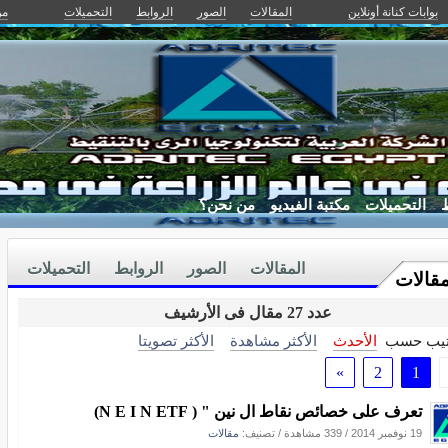
بوابات كنانة أونلاين
المقالات
الصور
الروابط
التحميلات
من
ط
التحميلات
مكتبة الفيديو
من نحن؟
المقالات
الصور
الروابط
التحميلات
مقالات
عدد 27 مقال فى الأرشيف
تيب حسب
الأحدث
الأكثر مشاهدة
الأكثر تصويتا
»
2
1
تعرف على خصائص نقاط ال نين " ( N E I N ETF)
19 نوفمبر 2014
/
339 مشاهدة
/ تصنيف:
مقالات