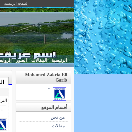
الصفحة الرئيسية
الرئيسية
المقالات
الصور
الرواب
Mohamed Zakria Ell
Garib
ال
»
التر
أقسام الموقع
«
من نحن
مقالات